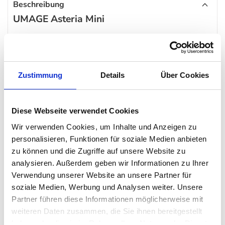
Beschreibung
UMAGE Asteria Mini
Kleiner, aber in gleichem Maße „oho“ – so lässt sich die kleine
Schwester der Pendelleuchte Asteria mit Recht beschreiben!
Nicht minder dezent und filigran, und trotzdem ebenso stilvoll
Zustimmung
Details
Über Cookies
schmückt die kreisrunde Leuchte der skandinavischen Marke
UMAGE
wirklich jeden Raum.
Diese Webseite verwendet Cookies
Der Designer Soren Ravn Christensen hat auch diese
Wir verwenden Cookies, um Inhalte und Anzeigen zu
Pendelleuchte
in drei verschiedenen Aufhängungs-Varianten
personalisieren, Funktionen für soziale Medien anbieten
zu können und die Zugriffe auf unsere Website zu
(Messing, Stahl und schwarz) entworfen. Den runden Schirm
analysieren. Außerdem geben wir Informationen zu Ihrer
gibt es – ebenfalls wie beim großen Modell – in sieben, zum
Verwendung unserer Website an unsere Partner für
skandinavischen Flair passenden Farben.
soziale Medien, Werbung und Analysen weiter. Unsere
Partner führen diese Informationen möglicherweise mit
Besonderheit
weiteren Daten zusammen, die Sie ihnen bereitgestellt
haben oder die sie im Rahmen Ihrer Nutzung der Dienste