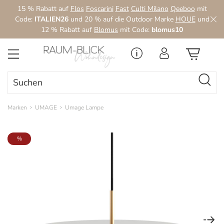
15 % Rabatt auf
Flos
Foscarini
Fast
Culti Milano
Qeeboo
mit
Zum Hauptinhalt springen
Code:
ITALIEN26
und 20 % auf die Outdoor Marke
HOUE
und
12 % Rabatt auf
Blomus
mit Code:
blomus10
Marken
UMAGE
Umage Lampe
Bildergalerie überspringen
%