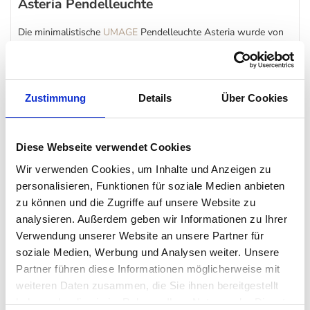
Asteria Pendelleuchte
Die minimalistische
UMAGE
Pendelleuchte Asteria wurde von
Søren Ravn Christensen entworfen. Sie sticht vor allem durch
die filigrane Aufhängung und ihre kreisrunde, große
Leuchtenform ins Auge. Hergestellt ist die Asteria
Zustimmung
Details
Über Cookies
Pendelleuchte aus Stahl, Aluminium und PMMA. Als
Leuchtmittel sind neueste LED-Leuchtmittel bereits direkt
Diese Webseite verwendet Cookies
verbaut.
Wir verwenden Cookies, um Inhalte und Anzeigen zu
personalisieren, Funktionen für soziale Medien anbieten
Die moderne
Leuchte
Asterie hängt nicht nur perfekt im
zu können und die Zugriffe auf unsere Website zu
Wohnzimmer über dem Esstisch, sondern auch zum Beispiel im
analysieren. Außerdem geben wir Informationen zu Ihrer
Empfangsbereich von Hotels und Restaurants.
Verwendung unserer Website an unsere Partner für
soziale Medien, Werbung und Analysen weiter. Unsere
Der Schirm von Asteria ist in sieben verschiedenen,
Partner führen diese Informationen möglicherweise mit
faszinierenden Farben erhältlich. Die Aufhängung der Lampe
weiteren Daten zusammen, die Sie ihnen bereitgestellt
haben oder die sie im Rahmen Ihrer Nutzung der Dienste
gibt es in den Ausführungen Messing, Stahl und schwarz. Bei