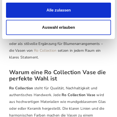
Skandinavische Handwerkskunst
für Ihr Zuhause
Alle zulassen
Die
Ro Collection Vase
ist ein Ausdruck von zeitloser
Eleganz und skandinavischem Design. Jede Vase wird mit
Auswahl erlauben
höchster Präzision gefertigt und vereint Funktionalität mit
ästhetischem Anspruch. Ob als dekoratives Einzelstück
oder als stilvolle Ergänzung für Blumenarrangements –
die Vasen von
Ro Collection
setzen in jedem Raum ein
klares Statement.
Warum eine Ro Collection Vase die
perfekte Wahl ist
Ro Collection
steht für Qualität, Nachhaltigkeit und
authentisches Handwerk. Jede
Ro Collection Vase
wird
aus hochwertigen Materialien wie mundgeblasenem Glas
oder edler Keramik hergestellt. Die klaren Linien und die
harmonischen Farben machen die Vasen zu einem