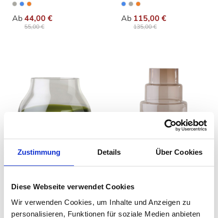
auswählen
auswähle
Varianten
Varianten
Ab
44,00 €
Ab
115,00 €
55,00 €
135,00 €
Zustimmung
Details
Über Cookies
Ro Collection - Flower
Ro Collection -
No. 23 Vase
Hurricane Vase No. 69
auswählen
auswähle
Varianten
Varianten
Diese Webseite verwendet Cookies
Ab
115,00 €
Ab
119,00 €
135,00 €
145,00 €
Wir verwenden Cookies, um Inhalte und Anzeigen zu
personalisieren, Funktionen für soziale Medien anbieten