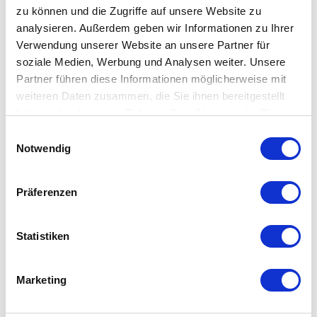
zu können und die Zugriffe auf unsere Website zu
analysieren. Außerdem geben wir Informationen zu Ihrer
Verwendung unserer Website an unsere Partner für
soziale Medien, Werbung und Analysen weiter. Unsere
Partner führen diese Informationen möglicherweise mit
weiteren Daten zusammen, die Sie ihnen bereitgestellt
haben oder die sie im Rahmen Ihrer Nutzung der Dienste
gesammelt haben. Mehr dazu in unserer
Einwilligungsauswahl
Datenschutzerklärung
Notwendig
Ro Collection -
Hurricane Reflections
Präferenzen
Teelichthalter No. 25
auswählen
Varianten
Ab
42,00 €
Statistiken
50,00 €
Marketing
Ro Collection Vase –