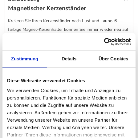
Magnetischer Kerzenständer
Kreieren Sie Ihren Kerzenständer nach Lust und Laune. 6
farbige Magnet-Kerzenhalter können Sie immer wieder neu auf
dem Tablet arrangieren und neu ordnen. Ob Sie den
REMEMBER
Kerzenhalter Luna für die Stabkerzen dann lieber
ganz puristisch lassen oder jahreszeitlich dekorieren – das
Zustimmung
Details
Über Cookies
bleibt ganz Ihnen überlassen.
Bunt & puristisch
Diese Webseite verwendet Cookies
Wir verwenden Cookies, um Inhalte und Anzeigen zu
Hergestellt ist der REMEMBER
Kerzenhalter
Luna aus
personalisieren, Funktionen für soziale Medien anbieten
pulverbeschichtetem Metall. Und wie man es von REMEMBER
zu können und die Zugriffe auf unsere Website zu
kennt ist Farbe im Spiel.
analysieren. Außerdem geben wir Informationen zu Ihrer
Verwendung unserer Website an unsere Partner für
soziale Medien, Werbung und Analysen weiter. Unsere
Besonderheit
Partner führen diese Informationen möglicherweise mit