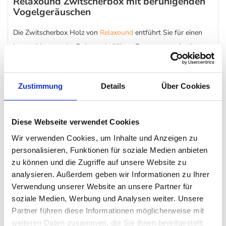
Relaxound Zwitscherbox mit beruhigenden
Vogelgeräuschen
Die Zwitscherbox Holz von
Relaxound
entführt Sie für einen
kurzen Moment der Ruhe und völligen Entspannung in eine
Welt ohne Stress und Zeitdruck. Die beruhigenden
Natursounds von fröhlichem Vogelgezwitscher lassen den
Zustimmung
Details
Über Cookies
Alltag für einen Augenblick vergessen und versetzen Sie in die
idyllische Kulisse eines Waldspaziergangs. Ob im Flur, dem
Balkon oder Büro – die Zwitscherbox Holz lässt sich fast
Diese Webseite verwendet Cookies
überall aufstellen oder an die Wand hängen.
Wir verwenden Cookies, um Inhalte und Anzeigen zu
personalisieren, Funktionen für soziale Medien anbieten
Die sanften Vogelgeräusche der Zwitscherbox Holz werden
zu können und die Zugriffe auf unsere Website zu
analysieren. Außerdem geben wir Informationen zu Ihrer
beim Vorbeigehen durch einen Bewegungsmelder aktiviert.
Verwendung unserer Website an unsere Partner für
Sobald nach zwei Minuten kein neuer Impuls kommt, schaltet
soziale Medien, Werbung und Analysen weiter. Unsere
sich die Zwitscherbox automatisch aus. Über ein Rädchen an
Partner führen diese Informationen möglicherweise mit
der Rückseite können Sie die Lautstärke nach Ihrem Belieben
weiteren Daten zusammen, die Sie ihnen bereitgestellt