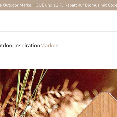
ie Outdoor Marke
HOUE
und 12 % Rabatt auf
Blomus
mit Cod
tdoor
Inspiration
Marken