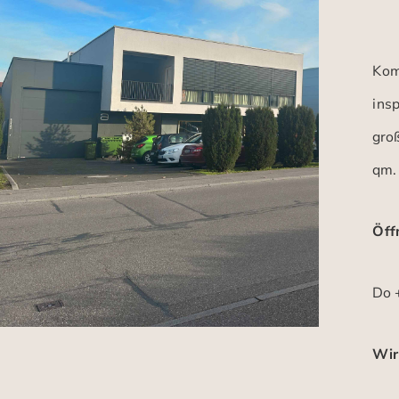
Kom
insp
gro
qm.
Öff
Do +
Wir