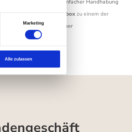
g.
Diese Kombination aus einfacher Handhabung
klang macht die
Zwitscherbox
zu einem der
Marketing
oires mit Vogelgezwitscher
Alle zulassen
adengeschäft