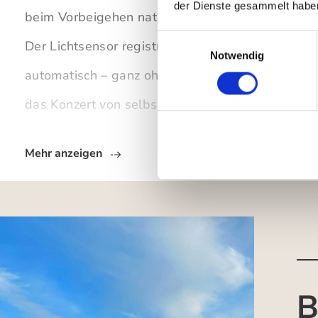
der Dienste gesammelt habe
beim Vorbeigehen natürliches
Vogelgezwitscher
Einwilligungsauswahl
Der Lichtsensor registriert Bewegung im Raum u
Notwendig
automatisch – ganz ohne Knopfdruck. Nach rund 
das Konzert von selbst, bis eine neue Bewegun
Mehr anzeigen
B