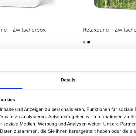
nd - Zwitscherbox
Relaxound - Zwitsch
auswählen
auswä
Varianten
90 €
Ab
49,90 €
Details
se mit einer
Klangimpuls auslöst. Übe
Cookies
nhalte und Anzeigen zu personalisieren, Funktionen für soziale
Lautstärke individuell a
Website zu analysieren. Außerdem geben wir Informationen zu I
r soziale Medien, Werbung und Analysen weiter. Unsere Partner
stumm. Drei AA-Batterien
 Bewegungsmelder
, die
 Daten zusammen, die Sie ihnen bereitgestellt haben oder die s