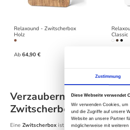
Relaxound - Zwitscherbox
Relaxou
Holz
Classic
auswählen
Farbe
Farbe
Ab
64,90 €
Ab
49,
Zustimmung
Verzaubern Sie Ihr Zuhau
Diese Webseite verwendet 
Wir verwenden Cookies, um I
Zwitscherbox
und die Zugriffe auf unsere 
Website an unsere Partner fü
Eine
Zwitscherbox
ist eine kleine
Soundbox mit
möglicherweise mit weiteren