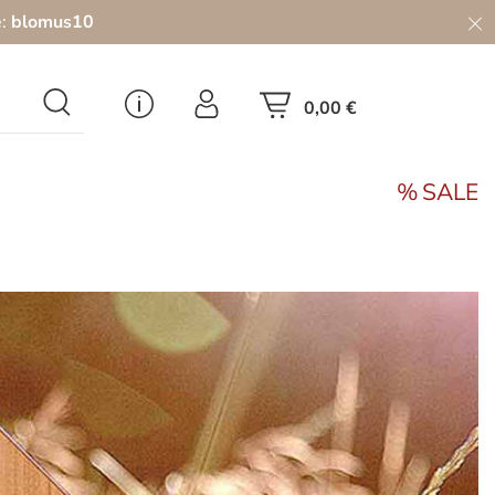
e:
blomus10
0,00 €
SALE