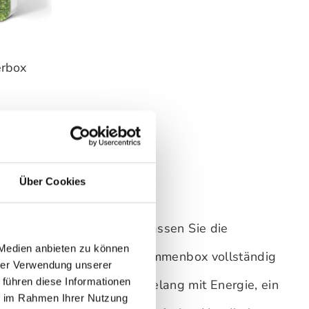
erbox
hlen
Über Cookies
r ein seitliches Rädchen passen Sie die
 Medien anbieten zu können
n oder schalten die Vogelstimmenbox vollständig
hrer Verwendung unserer
 führen diese Informationen
 versorgen die Box monatelang mit Energie, ein
ie im Rahmen Ihrer Nutzung