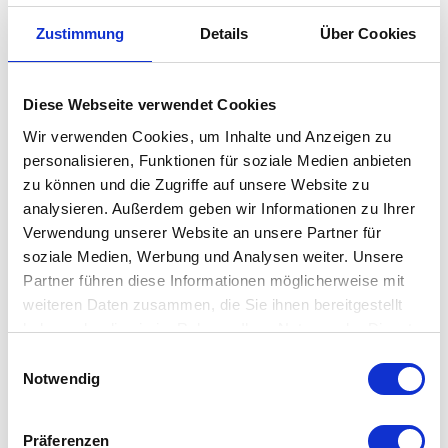
Glasornamente, die hervorstechen
Zustimmung
Details
Über Cookies
Die Bubbles & Bottles Karaffe 4er-Set der Marke
Pols Potten
bestechen mit ihrem hervorragenden Design. Die schönen
Glasornamente sind mundgeblasen und handgefertigt, um eine
Diese Webseite verwendet Cookies
maximale Wirkung zu erzielen. Ob allein oder gruppiert
Wir verwenden Cookies, um Inhalte und Anzeigen zu
aufgestellt, dank ihrer auffälligen Form erzielen sie stets eine
personalisieren, Funktionen für soziale Medien anbieten
zu können und die Zugriffe auf unsere Website zu
schöne Präsentation. Die in verschiedenen Farben und Größen
analysieren. Außerdem geben wir Informationen zu Ihrer
erhältlichen Bubbles & Bottles Karaffen können für einen noch
Verwendung unserer Website an unsere Partner für
auffälligeren Ausdruck kombiniert werden.
soziale Medien, Werbung und Analysen weiter. Unsere
Partner führen diese Informationen möglicherweise mit
Besonderheit
weiteren Daten zusammen, die Sie ihnen bereitgestellt
haben oder die sie im Rahmen Ihrer Nutzung der Dienste
gesammelt haben. Mehr dazu in unserer
Einwilligungsauswahl
mundgeblasen
Datenschutzerklärung
Notwendig
außergewöhnliche Glasornamente
auffällige Form
Präferenzen