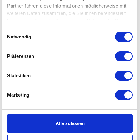
Partner führen diese Informationen möglicherweise mit
weiteren Daten zusammen, die Sie ihnen bereitgestellt
haben oder die sie im Rahmen Ihrer Nutzung der Dienste
gesammelt haben. Mehr dazu in unserer
Einwilligungsauswahl
Datenschutzerklärung
Notwendig
Pols Potten - Pill
Pols Potten - Tip Tap
Hocker / Beistelltisch
Holz
auswählen
Varianten
Präferenzen
Ab
170,10 €
450,00 €
240,00 €
600,00 €
Statistiken
Marketing
Alle zulassen