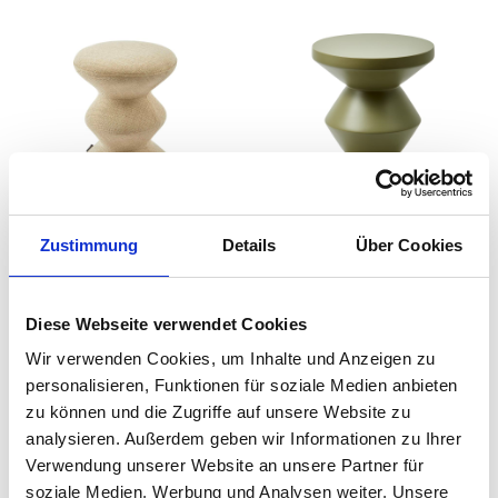
Zustimmung
Details
Über Cookies
Pols Potten - Zig Zag
Pols Potten - Zig Zag
Soft Stuhl
Hocker Outdoor
auswählen
auswähle
Varianten
Varianten
Ab
239,00 €
Ab
299,00 €
Diese Webseite verwendet Cookies
340,00 €
420,00 €
Wir verwenden Cookies, um Inhalte und Anzeigen zu
personalisieren, Funktionen für soziale Medien anbieten
zu können und die Zugriffe auf unsere Website zu
analysieren. Außerdem geben wir Informationen zu Ihrer
Verwendung unserer Website an unsere Partner für
soziale Medien, Werbung und Analysen weiter. Unsere