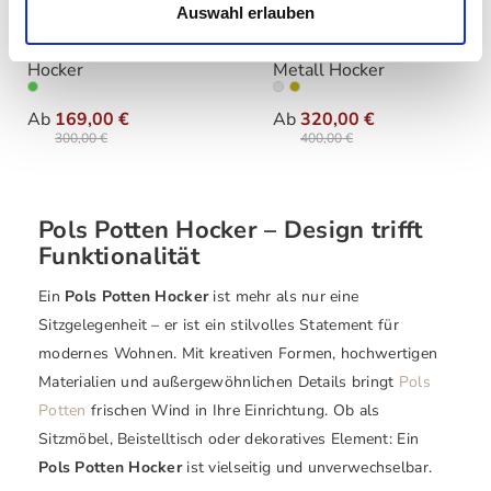
Auswahl erlauben
Pols Potten - Roman
Pols Potten - Zig Zag
Hocker
Metall Hocker
auswählen
auswählen
Farbe
Farbe
Ab
169,00 €
Ab
320,00 €
300,00 €
400,00 €
Pols Potten Hocker – Design trifft
Funktionalität
Ein
Pols Potten Hocker
ist mehr als nur eine
Sitzgelegenheit – er ist ein stilvolles Statement für
modernes Wohnen. Mit kreativen Formen, hochwertigen
Materialien und außergewöhnlichen Details bringt
Pols
Potten
frischen Wind in Ihre Einrichtung. Ob als
Sitzmöbel, Beistelltisch oder dekoratives Element: Ein
Pols Potten Hocker
ist vielseitig und unverwechselbar.