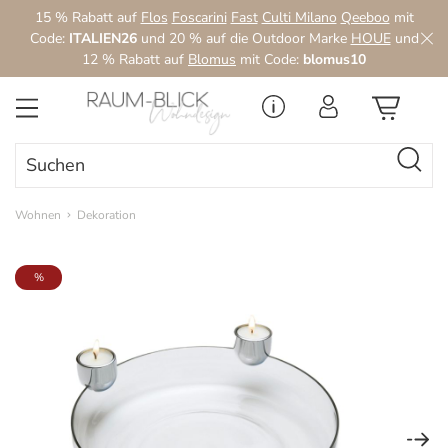
15 % Rabatt auf
Flos
Foscarini
Fast
Culti Milano
Qeeboo
mit
Zum Hauptinhalt springen
Code:
ITALIEN26
und 20 % auf die Outdoor Marke
HOUE
und
12 % Rabatt auf
Blomus
mit Code:
blomus10
Wohnen
Dekoration
Bildergalerie überspringen
%