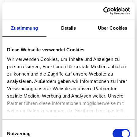
Schwimmschale mit Kerzenlicht
Gerade im Sommer und Frühling sind Schwimmschalen im
absoluten Trend und bereichern das Zuhause. Die
Zustimmung
Details
Über Cookies
Tischdekoration funktioniert mit der beleuchteten PHILIPPI
Arena Schale ganz leicht. Einfach die Glasschale mit Wasser
Diese Webseite verwendet Cookies
befüllen und die Lieblingsblumen hineinlegen, Teelichter
Wir verwenden Cookies, um Inhalte und Anzeigen zu
anzünden und schon kann man sich über eine frische
personalisieren, Funktionen für soziale Medien anbieten
sommerliche bzw. frühlingshafte Dekoration freuen. Ein Tipp:
zu können und die Zugriffe auf unsere Website zu
Wir empfehlen die Nutzung von Duftteelichtern. So riecht man
analysieren. Außerdem geben wir Informationen zu Ihrer
jedes Mal einen angenehmen Duft, wenn man an dem
Verwendung unserer Website an unsere Partner für
soziale Medien, Werbung und Analysen weiter. Unsere
PHILIPPI Wohnaccessoire vorbeiläuft. Perfekt für das
Partner führen diese Informationen möglicherweise mit
Wohlgefühl, denn während sich dem Auge eine wundervoll
weiteren Daten zusammen, die Sie ihnen bereitgestellt
angerichtete Schale zeigt, riecht die Nase atemberaubende
haben oder die sie im Rahmen Ihrer Nutzung der Dienste
Düfte. Hervorragend, nicht wahr?
gesammelt haben. Mehr dazu in unserer
Einwilligungsauswahl
Datenschutzerklärung
Notwendig