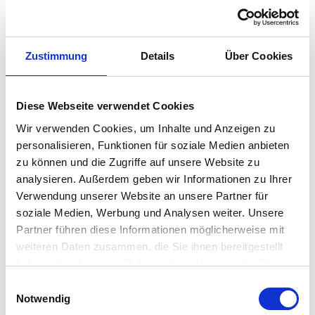
beeinflusst wurde von der funktionalen Bauhaus-Bewegung in
Deutschland.
2012 wurde die Marke Lyngby Porcelæn wieder aufgegriffen
Zustimmung
Details
Über Cookies
und somit auch wieder die Produktion der Vase - nach den
originalen Vorgaben.
Erhältlich ist die Lyngby Porcelæn Vase in verschiedenen
Diese Webseite verwendet Cookies
Größen und Farben. Sie wirkt alleine, als Arrangements, mit
Wir verwenden Cookies, um Inhalte und Anzeigen zu
oder natürlich auch ohne Blumen - als eigenständige,
personalisieren, Funktionen für soziale Medien anbieten
zu können und die Zugriffe auf unsere Website zu
besondere Skulptur.
analysieren. Außerdem geben wir Informationen zu Ihrer
Verwendung unserer Website an unsere Partner für
Details
soziale Medien, Werbung und Analysen weiter. Unsere
Material: Porzellan
Partner führen diese Informationen möglicherweise mit
handgefertigt
weiteren Daten zusammen, die Sie ihnen bereitgestellt
Maße:
haben oder die sie im Rahmen Ihrer Nutzung der Dienste
gesammelt haben. Mehr dazu in unserer
Höhe 12 cm, Ø 6,5 cm
Einwilligungsauswahl
Datenschutzerklärung
Notwendig
Höhe 15 cm, Ø 8 cm