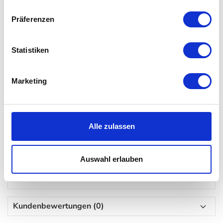
Höhe 20 cm, Ø 10,5 cm
Höhe 25 cm, Ø 14 cm
Präferenzen
Höhe 31 cm, Ø 17 cm
Höhe 38 cm, Ø 21 cm
Statistiken
Bitte beachten Sie: Bei den Lyngby Vasen kann es zu
kleinen Lufteinschüsse kommen - Bei der einen Vase
Marketing
mehr, als bei der andern. Diese enstehen bei der
Produktion und gelten bei Marken wie Lyngby Porcelæn
als Qualitätsmerkmal.
Alle zulassen
Lieferumfang
Auswahl erlauben
1 Vase
Kundenbewertungen (0)