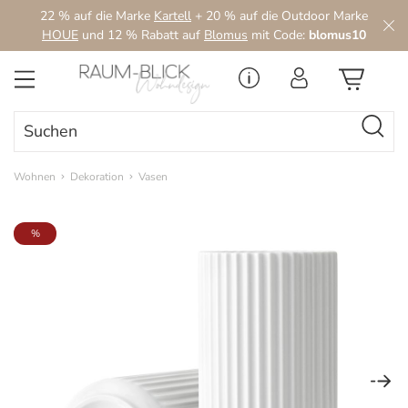
22 % auf die Marke
Kartell
+ 20 % auf die Outdoor Marke
Zum Hauptinhalt springen
HOUE
und 12 % Rabatt auf
Blomus
mit Code:
blomus10
Wohnen
Dekoration
Vasen
Bildergalerie überspringen
%