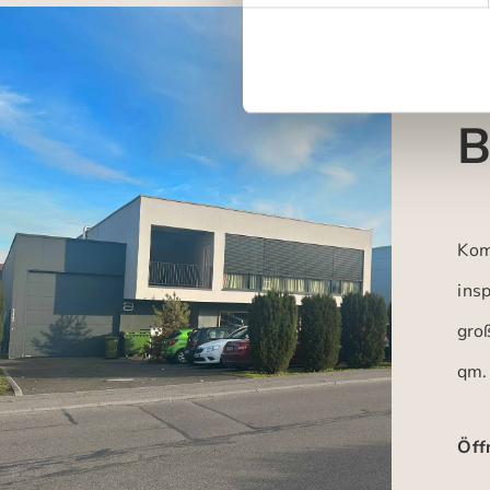
B
Kom
insp
gro
qm.
Öff