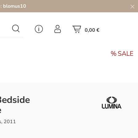
e:
blomus10
0,00 €
SALE
Bedside
e
s, 2011