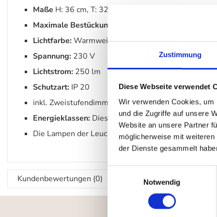
Maße
H: 36 cm, T: 32 cm, Ø-Fuß: 17,5 cm, L Kopf: 
Maximale Bestückung:
3 W LED
Lichtfarbe:
Warmweiß 3000 K
Zustimmung
Spannung:
230 V
Lichtstrom:
250 lm
Schutzart:
IP 20
Diese Webseite verwendet 
inkl. Zweistufendimmer / -schalter
Wir verwenden Cookies, um I
und die Zugriffe auf unsere 
Energieklassen:
Diese Leuchte enthält eingebaute 
Website an unsere Partner fü
Die Lampen der Leuchte können nicht ausgetauscht
möglicherweise mit weiteren
der Dienste gesammelt habe
Einwilligungsauswahl
Kundenbewertungen (0)
Notwendig