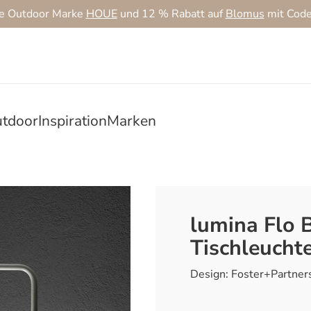
ie Outdoor Marke
HOUE
und 12 % Rabatt auf
Blomus
mit Cod
tdoor
Inspiration
Marken
lumina Flo 
Tischleucht
Design: Foster+Partner