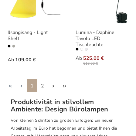
Ilsangisang - Light
Lumina - Daphine
Shelf
Tavolo LED
Tischleuchte
auswählen
Variante
auswäh
Ausführung
Ab
525,00 €
Ab
109,00 €
618,00 €
Seite
Seite
1
2
Produktivität in stilvollem
Ambiente: Design Bürolampen
Von kleinen Schritten zu großen Erfolgen: Ein neuer
Arbeitstag im Büro hat begonnen und bietet Ihnen die