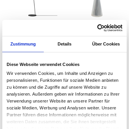
Muuto - Leaf
Kartell - Space
Stehleuchte
Tischleuchte
auswählen
auswählen
Ausführung
Farbe
Ab
299,00 €
Zustimmung
Details
Über Cookies
Ab
282,00 €
399,00 €
Diese Webseite verwendet Cookies
Wir verwenden Cookies, um Inhalte und Anzeigen zu
personalisieren, Funktionen für soziale Medien anbieten
zu können und die Zugriffe auf unsere Website zu
analysieren. Außerdem geben wir Informationen zu Ihrer
Verwendung unserer Website an unsere Partner für
soziale Medien, Werbung und Analysen weiter. Unsere
Partner führen diese Informationen möglicherweise mit
weiteren Daten zusammen, die Sie ihnen bereitgestellt
Flos - Kelvin LED Base
Kartell - Aledin Dec
haben oder die sie im Rahmen Ihrer Nutzung der Dienste