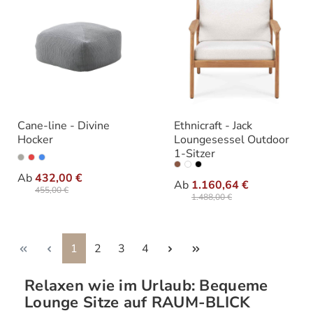
Cane-line - Divine
Ethnicraft - Jack
Hocker
Loungesessel Outdoor
1-Sitzer
auswählen
Farbe
auswähle
Varianten
Ab
432,00 €
Ab
1.160,64 €
455,00 €
1.488,00 €
Seite
Seite
Seite
Seite
1
2
3
4
Relaxen wie im Urlaub: Bequeme
Lounge Sitze auf RAUM-BLICK