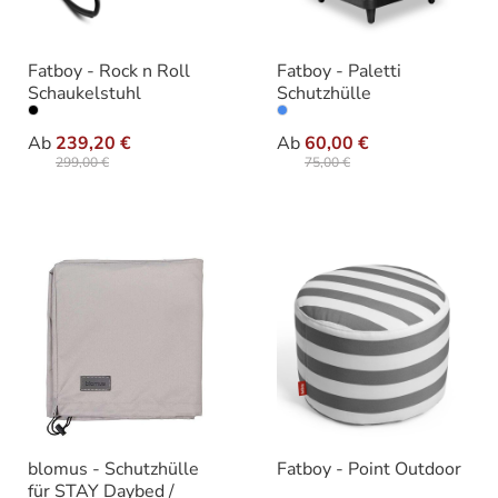
Fatboy - Rock n Roll
Fatboy - Paletti
Schaukelstuhl
Schutzhülle
auswählen
auswählen
Varianten
Variante
Ab
239,20 €
Ab
60,00 €
299,00 €
75,00 €
blomus - Schutzhülle
Fatboy - Point Outdoor
für STAY Daybed /