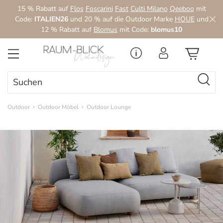
15 % Rabatt auf
Flos
Foscarini
Fast
Culti Milano
Qeeboo
mit
Zum Hauptinhalt springen
Code:
ITALIEN26
und 20 % auf die Outdoor Marke
HOUE
und
12 % Rabatt auf
Blomus
mit Code:
blomus10
Outdoor
Outdoor Möbel
Outdoor Lounge