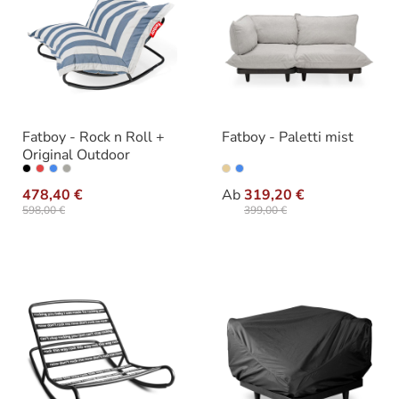
Fatboy - Rock n Roll +
Fatboy - Paletti mist
Original Outdoor
auswählen
auswähle
Farbe
Varianten
478,40 €
Ab
319,20 €
598,00 €
399,00 €