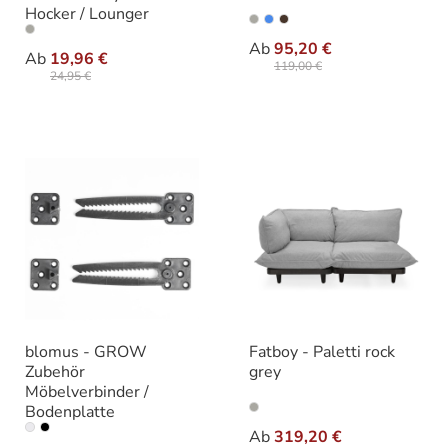
Hocker / Lounger
auswählen
Farbe
auswählen
Varianten
Ab
95,20 €
Ab
19,96 €
119,00 €
24,95 €
blomus - GROW
Fatboy - Paletti rock
Zubehör
grey
Möbelverbinder /
Bodenplatte
auswähle
Varianten
auswählen
Ab
319,20 €
Varianten