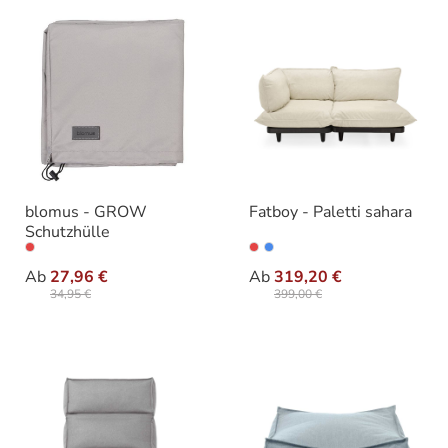
blomus - GROW
Fatboy - Paletti sahara
Schutzhülle
auswählen
auswähle
Varianten
Varianten
Ab
27,96 €
Ab
319,20 €
34,95 €
399,00 €