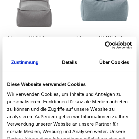
blomus - STAY Lounger
blomus - STAY Hocker
auswählen
auswähle
Varianten
Varianten
Ab
210,00 €
Ab
119,00 €
Zustimmung
Details
Über Cookies
299,00 €
Diese Webseite verwendet Cookies
Wir verwenden Cookies, um Inhalte und Anzeigen zu
personalisieren, Funktionen für soziale Medien anbieten
zu können und die Zugriffe auf unsere Website zu
analysieren. Außerdem geben wir Informationen zu Ihrer
Verwendung unserer Website an unsere Partner für
soziale Medien, Werbung und Analysen weiter. Unsere
Partner führen diese Informationen möglicherweise mit