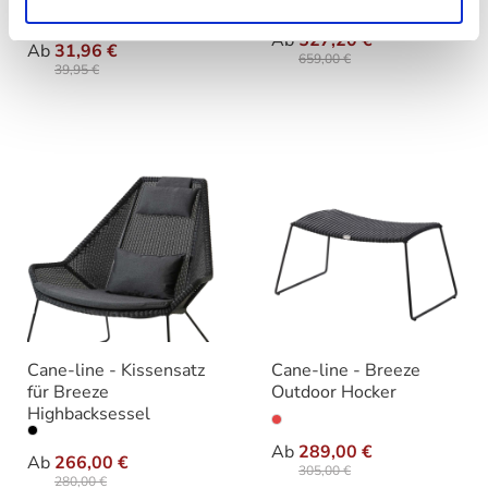
Bouclé
auswähle
Varianten
auswählen
Varianten
Ab
527,20 €
Ab
31,96 €
659,00 €
39,95 €
Cane-line - Kissensatz
Cane-line - Breeze
für Breeze
Outdoor Hocker
Highbacksessel
auswählen
Farbe
auswählen
Farbe
Ab
289,00 €
Ab
266,00 €
305,00 €
280,00 €