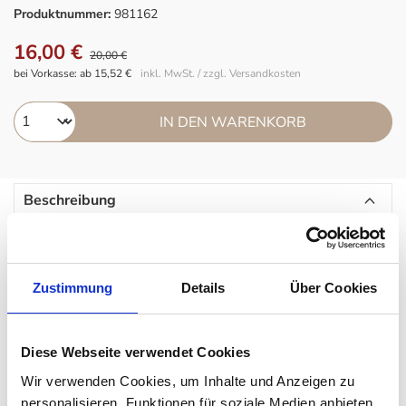
Produktnummer:
981162
16,00 €
20,00 €
bei Vorkasse: ab 15,52 €
inkl. MwSt. / zzgl. Versandkosten
IN DEN WARENKORB
Beschreibung
Tischset abwaschbar
Das Tischset TABLE MAT von LIND DNA hat eine ganz
besondere Form - weder rechteckig, noch rund, noch oval.
Zustimmung
Details
Über Cookies
Gefertigt sind die Platzsets aus recyceltem Leder.
Diese Webseite verwendet Cookies
TABLE MAT von LIND DNA ist wasser- und
Wir verwenden Cookies, um Inhalte und Anzeigen zu
schmutzabweisend, leicht zu reinigen und sehr langlebig.
personalisieren, Funktionen für soziale Medien anbieten