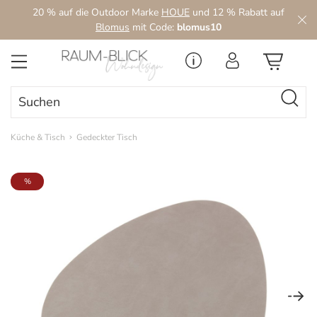
20 % auf die Outdoor Marke
HOUE
und 12 % Rabatt auf
Zum Hauptinhalt springen
Blomus
mit Code:
blomus10
Küche & Tisch
Gedeckter Tisch
Bildergalerie überspringen
%