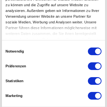
zu können und die Zugriffe auf unsere Website zu
Eines ist garantiert: diese Tischsets von LIND DNA fallen auf
analysieren. Außerdem geben wir Informationen zu Ihrer
und machen Ihren gedeckten Tisch zu etwas besonderem.
Verwendung unserer Website an unsere Partner für
soziale Medien, Werbung und Analysen weiter. Unsere
Partner führen diese Informationen möglicherweise mit
Details
weiteren Daten zusammen, die Sie ihnen bereitgestellt
Material: Leder recycelt, 80% Echtlederanteil, 20%
haben oder die sie im Rahmen Ihrer Nutzung der Dienste
Naturgummi
gesammelt haben. Mehr dazu in unserer
Einwilligungsauswahl
Das Leder ist dreimal härter als herkömmliches Leder.
Datenschutzerklärung
Notwendig
wasser- und schmutzabweisend
einfach zu reinigen
Präferenzen
Maße:
S: 24 x 28 cm
Statistiken
L: 37 x 44 cm
Marketing
Kundenbewertungen (0)