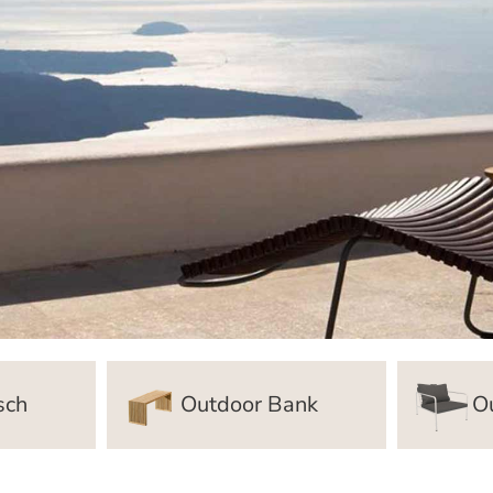
sch
Outdoor Bank
O