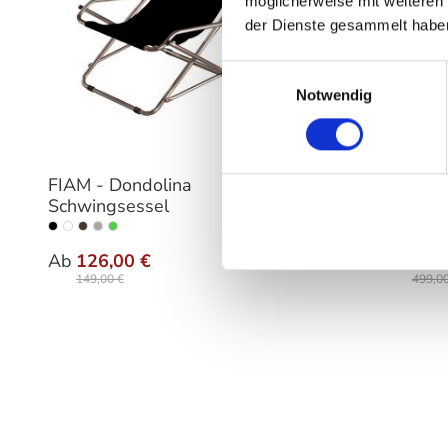
möglicherweise mit weiteren
der Dienste gesammelt habe
Einwilligungsauswahl
Notwendig
FIAM - Dondolina
HOUE - 
Schwingsessel
Liegest
auswählen
Farbe
Varia
Ab
126,00 €
Ab
369
149,00 €
499,00