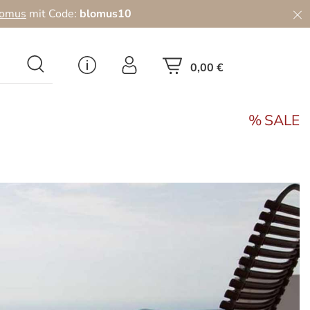
lomus
mit Code:
blomus10
0,00 €
SALE