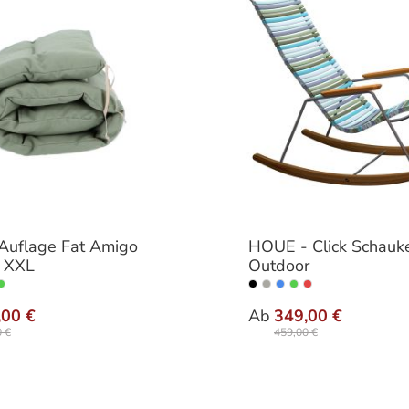
Auflage Fat Amigo
HOUE - Click Schauke
d XXL
Outdoor
auswählen
auswä
Varianten
,00 €
Ab
349,00 €
 €
459,00 €