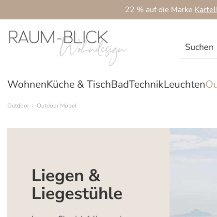
22 % auf die Marke
Kartel
 Hauptinhalt springen
Zur Suche springen
Zur Hauptnavigation springen
Wohnen
Küche & Tisch
Bad
Technik
Leuchten
Ou
Outdoor
Outdoor Möbel
Liegen &
Liegestühle