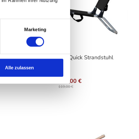
ie im Rahmen Ihrer Nutzung
Marketing
FIAM - Quick Strandstuhl
Alle zulassen
n
auswählen
Farbe
Ab
101,00 €
119,00 €