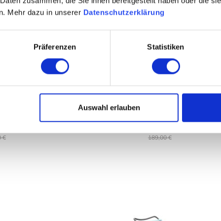
 Daten zusammen, die Sie ihnen bereitgestellt haben oder die s
n. Mehr dazu in unserer
Datenschutzerklärung
Präferenzen
Statistiken
Click Sunrocker
FIAM - Fiesta Sessel
uhl
Auswahl erlauben
auswählen
auswähle
nten
Farbe
,00 €
Ab
139,00 €
 €
189,00 €