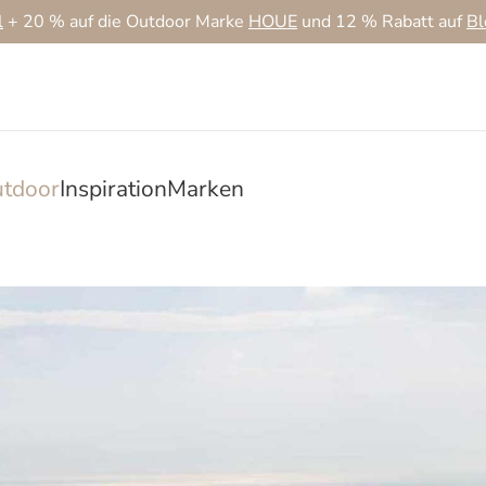
l
+ 20 % auf die Outdoor Marke
HOUE
und 12 % Rabatt auf
B
tdoor
Inspiration
Marken