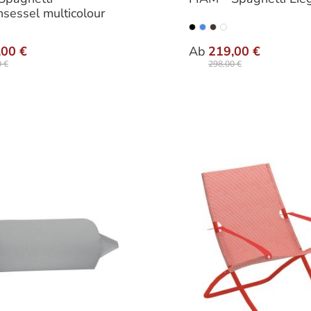
sessel multicolour
auswählen
auswähle
nten
Farbe
,00 €
Ab
219,00 €
 €
298,00 €