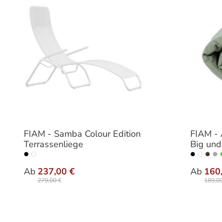
FIAM - Samba Colour Edition
FIAM - 
Terrassenliege
Big un
auswählen
Farbe
Farbe
Ab
237,00 €
Ab
160
279,00 €
189,00