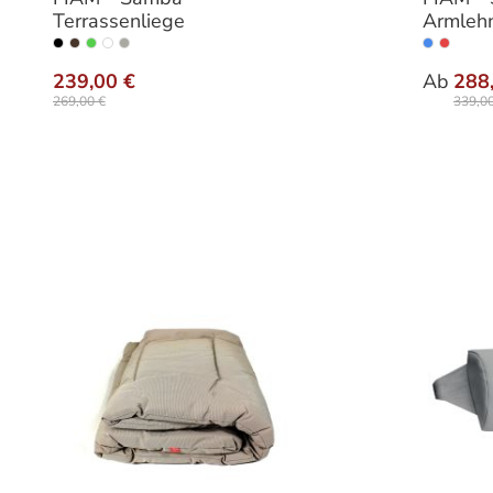
Terrassenliege
Armlehn
auswählen
Farbe
Varia
239,00 €
Ab
288
269,00 €
339,00