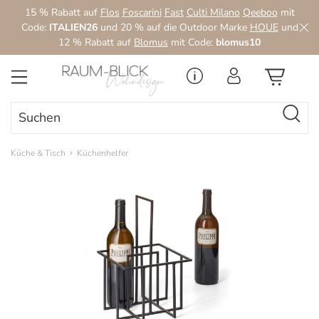
15 % Rabatt auf
Flos
Foscarini
Fast
Culti Milano
Qeeboo
mit
Zum Hauptinhalt springen
Code:
ITALIEN26
und 20 % auf die Outdoor Marke
HOUE
und
12 % Rabatt auf
Blomus
mit Code:
blomus10
Küche & Tisch
Küchenhelfer