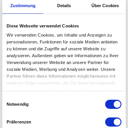
Flaschenkörben wie beispielsweise von der
Zustimmung
Details
Über Cookies
Marke
Philippi
, die nicht nur praktisch, sondern auch
ästhetisch ansprechend sind. Unsere Flaschenkörbe sind
die perfekte Lösung, um Ihre Flaschen stilvoll zu lagern
Diese Webseite verwendet Cookies
und zu präsentieren.
Wir verwenden Cookies, um Inhalte und Anzeigen zu
personalisieren, Funktionen für soziale Medien anbieten
zu können und die Zugriffe auf unsere Website zu
Warum Flaschenkörbe?
analysieren. Außerdem geben wir Informationen zu Ihrer
Flaschenkörbe bieten eine elegante Möglichkeit, Ihre
Verwendung unserer Website an unsere Partner für
Wein-, Wasser- oder Ölflaschen zu organisieren. Sie sind
soziale Medien, Werbung und Analysen weiter. Unsere
nicht nur funktional, sondern auch ein dekoratives
Partner führen diese Informationen möglicherweise mit
weiteren Daten zusammen, die Sie ihnen bereitgestellt
Element in Ihrer Küche, Ihrem Esszimmer oder Ihrer Bar.
haben oder die sie im Rahmen Ihrer Nutzung der Dienste
Mit einem Flaschenkorb haben Sie Ihre Lieblingsflaschen
gesammelt haben. Mehr dazu in unserer
immer griffbereit und können sie gleichzeitig sicher
Einwilligungsauswahl
Datenschutzerklärung
Notwendig
aufbewahren.
Flaschenkörbe als Geschenkidee
Präferenzen