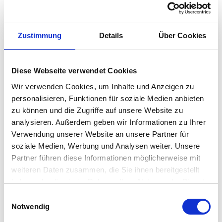
oben auf die Tischplatte blickt und weiß, dass das französische
Wort "Feve" für den deutschen Begriff "Bohne" steht, versteht
gleich, wie eben diese zustande kommt. Denn die elliptisch-
Zustimmung
Details
Über Cookies
organische Form sieht einer einzelnen Bohne tatsächlich sehr
ähnlich. Die dazu stimmigen, ebenfalls einzigartig
Diese Webseite verwendet Cookies
geschwungenen Tischbeine sind dazu die perfekte Ergänzung.
Wir verwenden Cookies, um Inhalte und Anzeigen zu
personalisieren, Funktionen für soziale Medien anbieten
Dazu kommt die wunderschöne, dunkelbraune Färbung des
zu können und die Zugriffe auf unsere Website zu
Tischs
, der aus dem Holz des Walnuss-Baums gefertigt wird.
analysieren. Außerdem geben wir Informationen zu Ihrer
In edel eingerichteten Büroräumen oder Schlafzimmern macht
Verwendung unserer Website an unsere Partner für
er sich perfekt als kleiner, platzsparender Schreibtisch oder
soziale Medien, Werbung und Analysen weiter. Unsere
auch als Kosmetiktisch.
Partner führen diese Informationen möglicherweise mit
weiteren Daten zusammen, die Sie ihnen bereitgestellt
haben oder die sie im Rahmen Ihrer Nutzung der Dienste
Besonderheit
gesammelt haben. Mehr dazu in unserer
Einwilligungsauswahl
Datenschutzerklärung
Notwendig
einzigartig geformte Tischplatte und Tischfüße