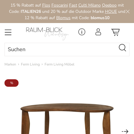
15 % Rabatt auf
Flos
Foscarini
Fast
Culti Milano
Qeeboo
mit
Zum Hauptinhalt springen
Code:
ITALIEN26
und 20 % auf die Outdoor Marke
HOUE
und
12 % Rabatt auf
Blomus
mit Code:
blomus10
Marken
Ferm Living
Ferm Living Möbel
Bildergalerie überspringen
%