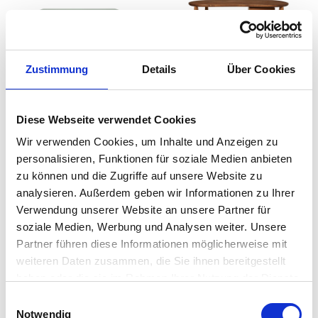
Zustimmung
Details
Über Cookies
Ferm Living - Rink
Ferm Living - Feve
Esstisch
Tisch mit Schublade
Diese Webseite verwendet Cookies
auswählen
Ausführung
Ab
1.349,00 €
1.954,00 €
Wir verwenden Cookies, um Inhalte und Anzeigen zu
1.829,00 €
2.299,00 €
personalisieren, Funktionen für soziale Medien anbieten
zu können und die Zugriffe auf unsere Website zu
analysieren. Außerdem geben wir Informationen zu Ihrer
Verwendung unserer Website an unsere Partner für
soziale Medien, Werbung und Analysen weiter. Unsere
Partner führen diese Informationen möglicherweise mit
weiteren Daten zusammen, die Sie ihnen bereitgestellt
haben oder die sie im Rahmen Ihrer Nutzung der Dienste
gesammelt haben. Mehr dazu in unserer
Einwilligungsauswahl
Datenschutzerklärung
Notwendig