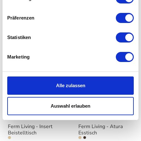
Ferm Living - Lager
Ferm Living - Aukko
Präferenzen
Esstisch
Esstisch
auswähle
Varianten
1.278,00 €
Ab
1.778,00 €
Statistiken
1.559,00 €
2.169,00 €
Marketing
Alle zulassen
Auswahl erlauben
Ferm Living - Insert
Ferm Living - Atura
Beistelltisch
Esstisch