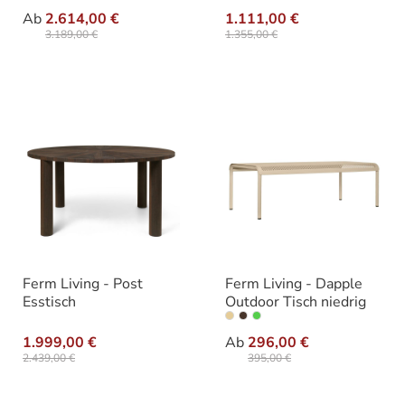
auswählen
Varianten
Ab
2.614,00 €
1.111,00 €
3.189,00 €
1.355,00 €
Ferm Living - Post
Ferm Living - Dapple
Esstisch
Outdoor Tisch niedrig
auswähle
Varianten
1.999,00 €
Ab
296,00 €
2.439,00 €
395,00 €