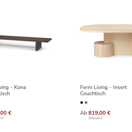
ving - Kona
Ferm Living - Insert
tisch
Couchtisch
auswählen
auswä
nten
Varianten
,00 €
Ab
819,00 €
 €
999,00 €