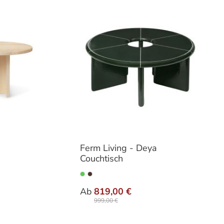
Ferm Living - Deya
Couchtisch
hlen
auswählen
Varianten
Ab
819,00 €
999,00 €