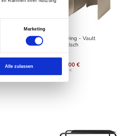
ie im Rahmen Ihrer Nutzung
Marketing
-
Ferm Living - Vault
Beistelltisch
hlen
auswählen
Varianten
Ab
409,00 €
Alle zulassen
499,00 €