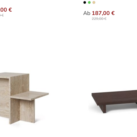
auswählen
nten
auswähle
Farbe
,00 €
Ab
187,00 €
 €
229,00 €