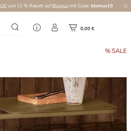
UE
und 12 % Rabatt auf
Blomus
mit Code:
blomus10
0,00 €
SALE