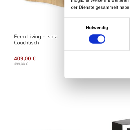
möglicherweise mit weiteren
der Dienste gesammelt habe
Einwilligungsauswahl
Notwendig
Ferm Living - Isola
Ferm Liv
Couchtisch
Couchti
Varia
409,00 €
Ab
466
499,00 €
569,00