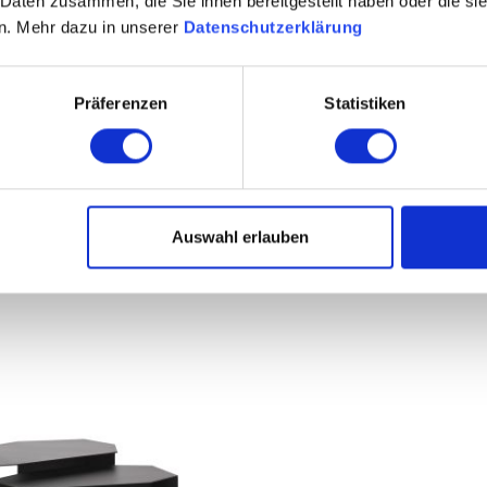
 Daten zusammen, die Sie ihnen bereitgestellt haben oder die s
n. Mehr dazu in unserer
Datenschutzerklärung
Präferenzen
Statistiken
ing - Travertine
Ferm Living - Mineral
sch
Couchtisch
auswählen
auswä
nten
Varianten
,00 €
Ab
749,00 €
Auswahl erlauben
 €
879,00 €