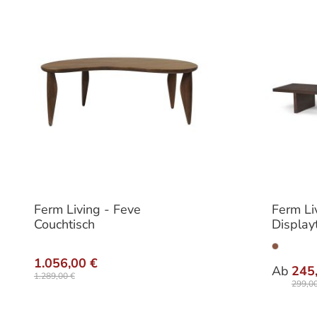
Ferm Living - Feve
Ferm Li
Couchtisch
Display
Varia
1.056,00 €
Ab
245
1.289,00 €
299,00