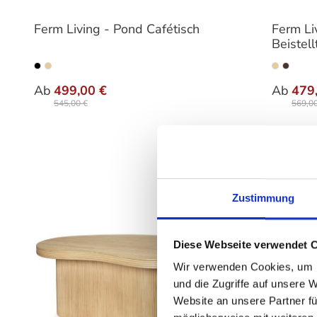
Ferm Living - Pond Cafétisch
Ferm Liv
Beistell
auswählen
Farbe
Varia
Ab
499,00 €
Ab
479
545,00 €
569,00
Zustimmung
Diese Webseite verwendet 
Wir verwenden Cookies, um I
und die Zugriffe auf unsere 
Website an unsere Partner fü