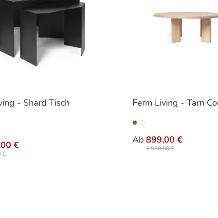
ving - Shard Tisch
Ferm Living - Tarn Co
auswähle
Farbe
auswählen
Ab
899,00 €
,00 €
1.559,00 €
 €