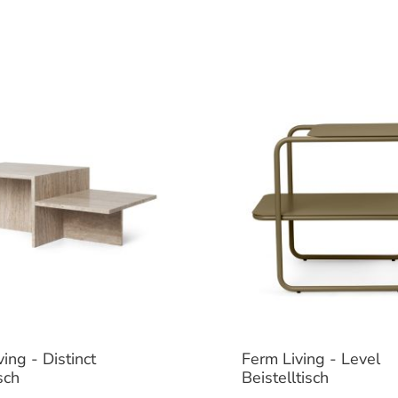
ing - Distinct
Ferm Living - Level
sch
Beistelltisch