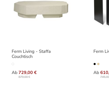
Ferm Living - Staffa
Ferm Li
Couchtisch
auswählen
Varianten
Farbe
Ab
729,00 €
Ab
610
879,00 €
745,00