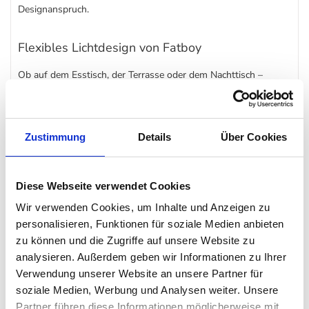
Designanspruch.
Flexibles Lichtdesign von Fatboy
Ob auf dem Esstisch, der Terrasse oder dem Nachttisch –
Edison The Mini / La Surprise von
Fatboy
passt sich Ihrer
Umgebung flexibel an. Dank des kabellosen Betriebs ist die
Tischlampe immer dort einsatzbereit, wo Sie eine Lichtquelle
Zustimmung
Details
Über Cookies
brauchen – ganz ohne störende Kabel.
Diese Webseite verwendet Cookies
Pflegeleicht und wetterfest
Wir verwenden Cookies, um Inhalte und Anzeigen zu
Die Oberfläche aus robustem Kunststoff ist leicht zu reinigen
personalisieren, Funktionen für soziale Medien anbieten
und spritzwassergeschützt. Damit eignet sich Edison The Mini /
zu können und die Zugriffe auf unsere Website zu
La Surprise auch ideal für den Einsatz im Garten oder auf dem
analysieren. Außerdem geben wir Informationen zu Ihrer
Verwendung unserer Website an unsere Partner für
Balkon. Das klare, minimalistische Design unterstreicht dabei
soziale Medien, Werbung und Analysen weiter. Unsere
den hohen Anspruch an Qualität und Stil.
Partner führen diese Informationen möglicherweise mit