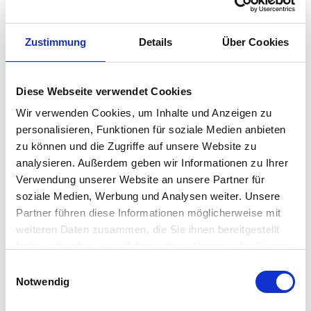
Die Sonnenliege für pure Entspannung
Bei der Relax Sonnenliege der Marke
Cane-line
ist der Name
Zustimmung
Details
Über Cookies
Programm – einfach hinlegen, entspannen und genießen. Mit
ihren vier verschiedenen einstellbaren Positionen findet man
mit Sicherheit seine Lieblingsposition. Durch ihr modernes und
Diese Webseite verwendet Cookies
straffes Design fügt sich die Relax
Sonnenliege
perfekt in den
Wir verwenden Cookies, um Inhalte und Anzeigen zu
Außenbereich ein. Das passende Relax Sonnenliege
Kissen
ist
personalisieren, Funktionen für soziale Medien anbieten
zu können und die Zugriffe auf unsere Website zu
im RAUM-BLICK Shop separat in zwei Farben erhältlich.
analysieren. Außerdem geben wir Informationen zu Ihrer
Verwendung unserer Website an unsere Partner für
Besonderheit
soziale Medien, Werbung und Analysen weiter. Unsere
Partner führen diese Informationen möglicherweise mit
weiteren Daten zusammen, die Sie ihnen bereitgestellt
in 4 verschiedene Positionen verstellbar
haben oder die sie im Rahmen Ihrer Nutzung der Dienste
modernes Design
gesammelt haben. Mehr dazu in unserer
Einwilligungsauswahl
schlag- und kratzfestes Material
Datenschutzerklärung
Notwendig