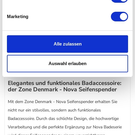
Erhältlich in verschiedenen Farben
Marketing
Ob schlichtes Weiß, elegantes Schwarz oder sanftes Grau – der
Nova Seifenspender ist in mehreren Farben erhältlich, sodass
Sie den perfekten Ton für Ihr Badezimmer finden. Diese
Alle zulassen
Flexibilität macht es einfach, den Seifenspender an Ihre
bestehende Einrichtung anzupassen oder neue Akzente zu
Auswahl erlauben
setzen.
Elegantes und funktionales Badaccessoire:
der Zone Denmark - Nova Seifenspender
Mit dem Zone Denmark - Nova Seifenspender erhalten Sie
nicht nur ein stilvolles, sondern auch funktionales
Badaccessoire. Durch das schlichte Design, die hochwertige
Verarbeitung und die perfekte Ergänzung zur Nova Badeserie