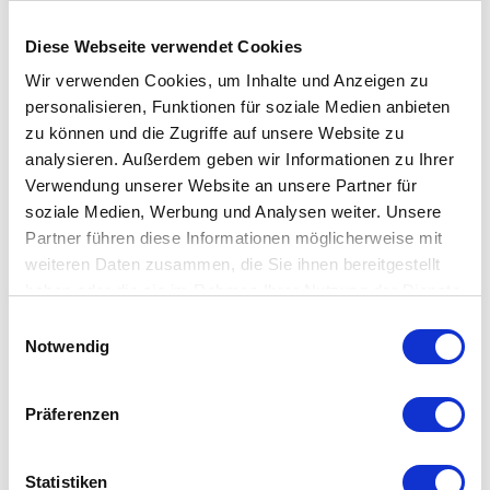
Der breite Öffnungsmechanismus ermöglicht ein einfaches
Nachfüllen, ohne zu kleckern. Egal, ob Flüssigseife,
Diese Webseite verwendet Cookies
Desinfektionsmittel oder Lotion – der Nova Seifenspender ist
Wir verwenden Cookies, um Inhalte und Anzeigen zu
vielseitig einsetzbar und passt perfekt auf jedes Waschbecken
personalisieren, Funktionen für soziale Medien anbieten
oder Badezimmerregal.
zu können und die Zugriffe auf unsere Website zu
analysieren. Außerdem geben wir Informationen zu Ihrer
Der Zone Denmark - Nova Seifenspender ist
Verwendung unserer Website an unsere Partner für
Teil der Nova Badeserie
soziale Medien, Werbung und Analysen weiter. Unsere
Partner führen diese Informationen möglicherweise mit
Der Zone Denmark - Nova Seifenspender ist Teil der
weiteren Daten zusammen, die Sie ihnen bereitgestellt
umfassenden Nova Badeserie, die perfekt aufeinander
haben oder die sie im Rahmen Ihrer Nutzung der Dienste
gesammelt haben. Mehr dazu in unserer
abgestimmte Accessoires wie Toilettenbürsten, Pedaleimer und
Einwilligungsauswahl
Datenschutzerklärung
Notwendig
Zahnbürstenhalter bietet. Die Serie ist in mehreren Farben
erhältlich, sodass Sie Ihr Badezimmer individuell gestalten
können. Durch die Kombination verschiedener Produkte der
Präferenzen
Nova Serie schaffen Sie ein einheitliches und harmonisches
Design für Ihr Badezimmer.
Statistiken