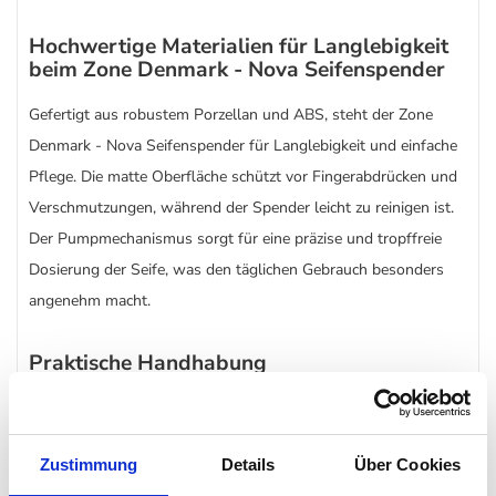
Hochwertige Materialien für Langlebigkeit
beim Zone Denmark - Nova Seifenspender
Gefertigt aus robustem Porzellan und ABS, steht der Zone
Denmark - Nova Seifenspender für Langlebigkeit und einfache
Pflege. Die matte Oberfläche schützt vor Fingerabdrücken und
Verschmutzungen, während der Spender leicht zu reinigen ist.
Der Pumpmechanismus sorgt für eine präzise und tropffreie
Dosierung der Seife, was den täglichen Gebrauch besonders
angenehm macht.
Praktische Handhabung
Der Nova Seifenspender ist nicht nur ein optisches Highlight,
sondern auch äußerst funktional. Mit einer großzügigen
Zustimmung
Details
Über Cookies
Füllmenge sorgt er dafür, dass Sie seltener nachfüllen müssen.