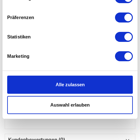
Besonderheit
Präferenzen
elegantes Design
platzsparend
Statistiken
hochwertiges Material
Marketing
Details
Alle zulassen
Material: 18/10 Edelstahl
Maße: H 72 x Ø 20 cm
Garnitur bestehend aus Bürste und Papierhalter
Auswahl erlauben
Pflegehinweis: mit einem feuchten Tuch reinigen
Kundenbewertungen (0)