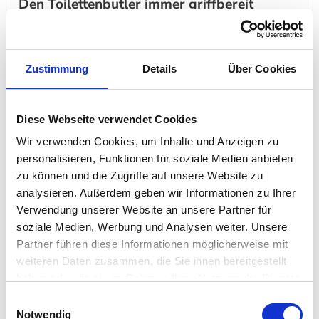
Den Toilettenbutler immer griffbereit
Mit dem SCALA Toilettenbutler Edelstahl der Marke
Zack
ist
sowohl das Toilettenpapier als auch die Toilettenbürste immer
Zustimmung
Details
Über Cookies
ordentlich aufgeräumt – und das auch noch platzsparend.
Flexibel platzierbar und immer griffbereit ist der SCALA
Toilettenbutler Edelstahl eine praktische und elegante
Diese Webseite verwendet Cookies
Erweiterung für das
Badezimmer
.
Wir verwenden Cookies, um Inhalte und Anzeigen zu
personalisieren, Funktionen für soziale Medien anbieten
SCALA Serie
zu können und die Zugriffe auf unsere Website zu
analysieren. Außerdem geben wir Informationen zu Ihrer
SCALA ist die neue Bad-Serie von Zack. Sie präsentiert sich
Verwendung unserer Website an unsere Partner für
hochglänzend und selbstverständlich in herausragender
soziale Medien, Werbung und Analysen weiter. Unsere
Verarbeitung. Alle Produkte der SCALA Serie sind in der
Partner führen diese Informationen möglicherweise mit
weiteren Daten zusammen, die Sie ihnen bereitgestellt
unverwechselbaren Design-Sprache von ZACK und werden
haben oder die sie im Rahmen Ihrer Nutzung der Dienste
ausnahmslos aus hochwertigem 18/10 Edelstahl gefertigt.
gesammelt haben. Mehr dazu in unserer
Einwilligungsauswahl
Datenschutzerklärung
Notwendig