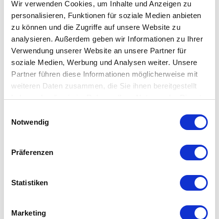
ungewohnt organische Formensprache in die meist strenge
Wir verwenden Cookies, um Inhalte und Anzeigen zu
und klare Bürowelt. Von Cartoons und Skulpturen inspiriert,
personalisieren, Funktionen für soziale Medien anbieten
zu können und die Zugriffe auf unsere Website zu
stellen die verschiedenen Behältnisse fröhlich-freundliche
analysieren. Außerdem geben wir Informationen zu Ihrer
Charaktere dar, die jede Umgebung aufzuheitern vermögen.
Verwendung unserer Website an unsere Partner für
soziale Medien, Werbung und Analysen weiter. Unsere
Vitra O-Tidy ist ein nützlicher, vielfältig einsetzbarer Behälter
Partner führen diese Informationen möglicherweise mit
für Schreibtische, Küchentheken oder Sideboards. Der Entwurf
weiteren Daten zusammen, die Sie ihnen bereitgestellt
bietet nicht nur die Funktionen einer Schale und eines Bechers,
haben oder die sie im Rahmen Ihrer Nutzung der Dienste
gesammelt haben. Mehr dazu in unserer
sondern vereint auch deren Grundform zu einem neuen,
Einwilligungsauswahl
Datenschutzerklärung
Notwendig
sorgfältig proportionierten Objekt. Aus robustem Kunststoff
gefertigt, ist O-Tidy von Vitra in verschiedenen Farben
erhältlich.
Präferenzen
Details
Statistiken
Material: ABS-Kunststoff
Maße: H 25 cm, Ø 22 cm
Marketing