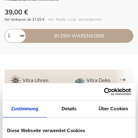
39,00 €
bei Vorkasse: ab 37,83 €
inkl. MwSt. / zzgl. Versandkosten
IN DEN WARENKORB
Vitra Uhren
Vitra Deko
Beschreibung
Zustimmung
Details
Über Cookies
Vitra O-Tidy
Mit seinen Office Accessoires bringt Michel Charlot eine
Diese Webseite verwendet Cookies