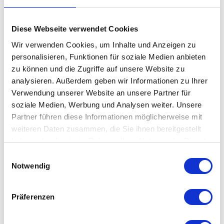
Es gibt immer etwas, das an die Wand gehört. Sei es die
lebendigen Kinderzeichnungen oder eine Notiz. Auf Augenhöhe
Diese Webseite verwendet Cookies
an ein eine
Magnettafel
platziert bleibt jedes Dokument in
Wir verwenden Cookies, um Inhalte und Anzeigen zu
Erinnerung.
personalisieren, Funktionen für soziale Medien anbieten
zu können und die Zugriffe auf unsere Website zu
Die Designerin Hella Jongerius schuf mit den Vitra Magnet
analysieren. Außerdem geben wir Informationen zu Ihrer
Dots im praktischen 5er Set Farbenfrohe Alltagsdesigns für
Verwendung unserer Website an unsere Partner für
das Büro oder die Küche.
soziale Medien, Werbung und Analysen weiter. Unsere
Partner führen diese Informationen möglicherweise mit
weiteren Daten zusammen, die Sie ihnen bereitgestellt
haben oder die sie im Rahmen Ihrer Nutzung der Dienste
Besonderheit
gesammelt haben. Mehr dazu in unserer
Einwilligungsauswahl
Datenschutzerklärung
Notwendig
magnetisch
5er Set
Präferenzen
hält bis zu 5 DIN A 4 Blätter