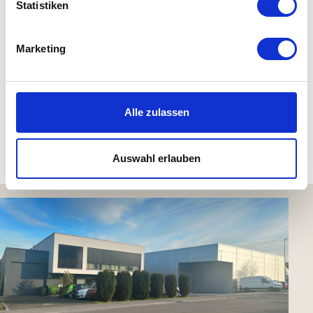
Statistiken
Details
Marketing
Material: PP-Kunststoff durchgefärbt, Ferrit-Magnet
Maße: H 1,7 x Ø 3,7 cm
Farbe: dunkel, hell, grün, rot
Alle zulassen
Kundenbewertungen (0)
Auswahl erlauben