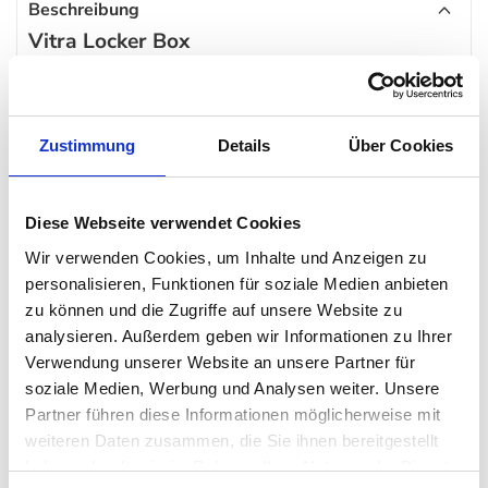
Beschreibung
Vitra Locker Box
Jetzt wird es praktisch – und zwar mit dieser multifunktionalen
Box aus dem Hause
Vitra
. Denn damit lässt sich nahezu alles
verstauen und transportieren: Ob Schreibtischutensilien,
Zustimmung
Details
Über Cookies
Ladekabel, Blöcke oder Laptop samt Zubehör – mit Hilfe des
haptisch angenehmen Griffs lässt sich alles mitnehmen. In
Diese Webseite verwendet Cookies
stylischem Look macht sich die Box auch sehr dekorativ, wenn
Wir verwenden Cookies, um Inhalte und Anzeigen zu
sie einfach auf ihren Einsatz wartet, weshalb sie nicht in
personalisieren, Funktionen für soziale Medien anbieten
irgendeinem Schrank verstaut werden muss.
zu können und die Zugriffe auf unsere Website zu
analysieren. Außerdem geben wir Informationen zu Ihrer
Damit eignet sich diese
Box
hervorragend für das Büro oder
Verwendung unserer Website an unsere Partner für
soziale Medien, Werbung und Analysen weiter. Unsere
auch das Home Office. Größer gedacht lässt sich damit auch
Partner führen diese Informationen möglicherweise mit
das Desksharing, bei welchem sich mehrere Kollegen einen
weiteren Daten zusammen, die Sie ihnen bereitgestellt
Tisch teilen, reibungslos durchführen, wenn alle Mitarbeiter ihre
haben oder die sie im Rahmen Ihrer Nutzung der Dienste
eigene Box besitzen. Ein weiterer Pluspunkt: Die Locker Box