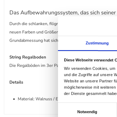
Das Aufbewahrungssystem, das sich seine
Durch die schlanken, filigranen Seitenwände wirken selbs
neuen Farben und Größen kann jedes String Regal proble
Grundabmessung hat sich nicht verändert.
Zustimmung
String Regalboden
Diese Webseite verwendet 
Die Regalböden im 3er Pack erhältlich.
Wir verwenden Cookies, um I
und die Zugriffe auf unsere 
Website an unsere Partner fü
Details
möglicherweise mit weiteren
der Dienste gesammelt habe
Material: Walnuss / Eiche / MDF weiß lackiert
Einwilligungsauswahl
Notwendig