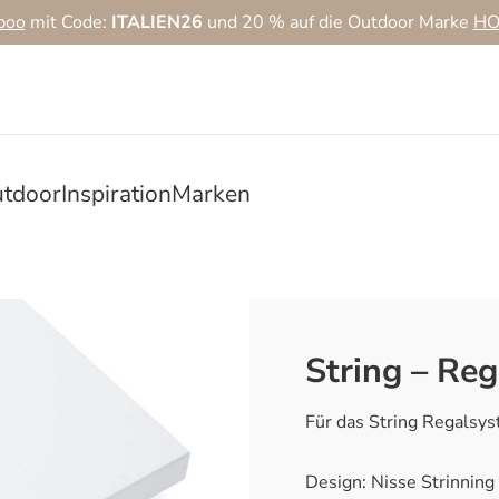
boo
mit Code:
ITALIEN26
und 20 % auf die Outdoor Marke
HO
tdoor
Inspiration
Marken
String – Re
Für das String Regalsy
Design: Nisse Strinning