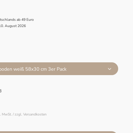
utschlands ab 49 Euro
 10. August 2026
lboden weiß 58x30 cm 3er Pack
3
l. MwSt. / zzgl. Versandkosten