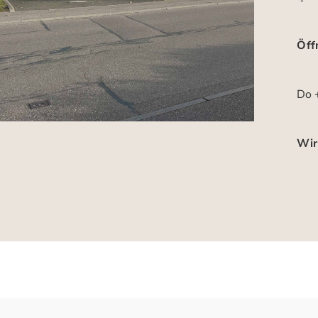
Öff
Do +
Wir