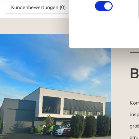
Kundenbewertungen (0)
B
Kom
insp
gro
qm.