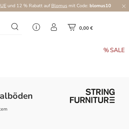
UE
und 12 % Rabatt auf
Blomus
mit Code:
blomus10
0,00 €
SALE
galböden
stem