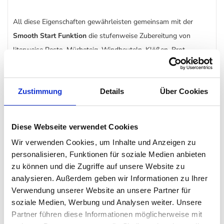
All diese Eigenschaften gewährleisten gemeinsam mit der
Smooth Start Funktion
die stufenweise Zubereitung von
literweise Pesto, Mürbeteig, Windbeuteln, Klößen, Brot,
Kuchen und Torten.
Zustimmung
Details
Über Cookies
So viele Köstlichkeiten entstehen mit der Smeg
Küchenmaschine wie von Zauberhand. Es braucht keine Mühen
und vor allem braucht es keine Ohrstöpsel gegen den nervigen
Diese Webseite verwendet Cookies
Küchenlärm. Schließlich arbeitet die Smeg Küchenmaschine
Wir verwenden Cookies, um Inhalte und Anzeigen zu
fast geräuschlos.
personalisieren, Funktionen für soziale Medien anbieten
zu können und die Zugriffe auf unsere Website zu
analysieren. Außerdem geben wir Informationen zu Ihrer
Garantie
Verwendung unserer Website an unsere Partner für
soziale Medien, Werbung und Analysen weiter. Unsere
5 Jahre Herstellergarantie für gekaufte Küchenmaschinen
Partner führen diese Informationen möglicherweise mit
ab dem 01.11.2019