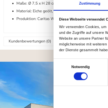
Maße: Ø 7,5 x H 28 cm
Zustimmung
Material: Eiche geölt, Lindenholz, Glas (klar oder m
Produktion: Caritas Wendelstein Werkstätten/ Werk
Diese Webseite verwendet 
Wir verwenden Cookies, um I
und die Zugriffe auf unsere 
Website an unsere Partner fü
Kundenbewertungen (0)
möglicherweise mit weiteren
der Dienste gesammelt habe
Einwilligungsauswahl
Notwendig
B