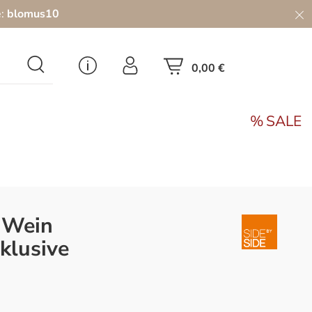
e:
blomus10
0,00 €
SALE
e Wein
klusive