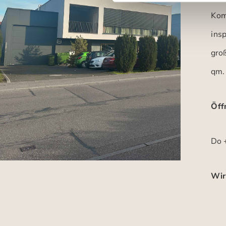
Kom
insp
gro
qm.
Öff
Do +
Wir