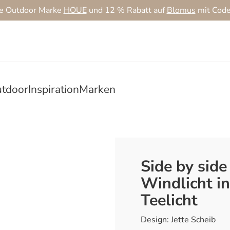
ie Outdoor Marke
HOUE
und 12 % Rabatt auf
Blomus
mit Cod
tdoor
Inspiration
Marken
Side by sid
Windlicht in
Teelicht
Design: Jette Scheib