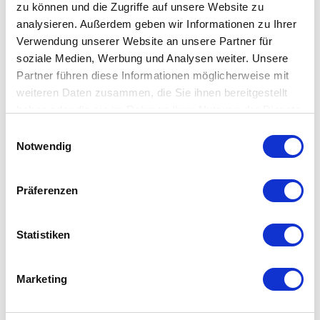
Die
Geldbörse
Secrid Miniwallet Hexagon bietet Platz für bis zu
zu können und die Zugriffe auf unsere Website zu
6 Karten, Banknoten, Belege und Visitenkarten. Trotz ihrer
analysieren. Außerdem geben wir Informationen zu Ihrer
Verwendung unserer Website an unsere Partner für
kompakten Größe passt sie mühelos in jede Tasche – der
soziale Medien, Werbung und Analysen weiter. Unsere
perfekte Allrounder für unterwegs.
Partner führen diese Informationen möglicherweise mit
weiteren Daten zusammen, die Sie ihnen bereitgestellt
Besonderheit
haben oder die sie im Rahmen Ihrer Nutzung der Dienste
gesammelt haben. Mehr dazu in unserer
Einwilligungsauswahl
Datenschutzerklärung
Notwendig
zugeschnitten und genäht in den Niederlanden in
Sozialwerkstätten
Raffinierte Farbschattierungen durch Schleifen 3D-
Präferenzen
Sechseck-Prägung
Hexagon Leder mit einem besonderen Effekt, welcher
Statistiken
durch die Farbwahl, die Prägung und den Feinschliff
erzeugt wird
Marketing