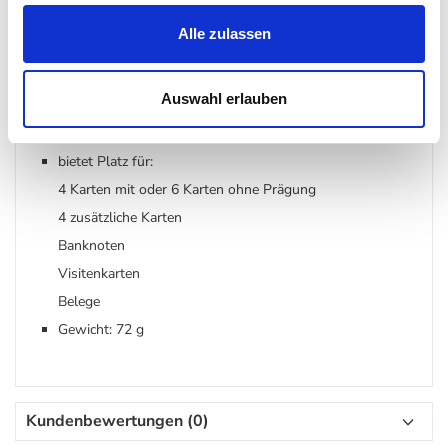
Details
Alle zulassen
Material: europäische Rinderhäute gegerbt und veredelt in
Auswahl erlauben
Niederlanden / Aluminium
Maße: H 10,2 x B 6,5 x T 2,1 cm
bietet Platz für:
4 Karten mit oder 6 Karten ohne Prägung
4 zusätzliche Karten
Banknoten
Visitenkarten
Belege
Gewicht: 72 g
Kundenbewertungen (0)