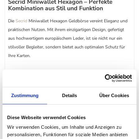
Secrid Miniwallet Hexagon – Perfekte
Kombination aus Stil und Funktion
Die
Secrid
Miniwallet Hexagon Geldbörse vereint Eleganz und
praktischen Nutzen. Mit ihrem einzigartigen Design, gefertigt
aus hochwertigem europäischem Leder, ist sie nicht nur ein
stilvoller Begleiter, sondern bietet auch optimalen Schutz für
Ihre Karten.
Wie sicher sind Ihre Karten?
Dank des integrierten Aluminium-Cardprotectors in der Secrid
Miniwallet Geldbörse Hexagon sind Ihre Karten sicher vor
Zustimmung
Details
Über Cookies
Biegen, Brechen und drahtlosen Angriffen. Die innovative
Technik schützt Sie zuverlässig im Alltag.
Diese Webseite verwendet Cookies
Wir verwenden Cookies, um Inhalte und Anzeigen zu
Warum die Secrid Miniwallet Hexagon wählen?
personalisieren, Funktionen für soziale Medien anbieten