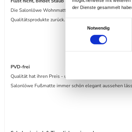
Flust nicht, bindet Staub und Schmutz: Allergikerfreund
möglicherweise mit weiteren
der Dienste gesammelt habe
Die Salonlöwe Wohnmatten ziehen Staub und Schmutz wie
Qualitätsprodukte zurück.
Einwilligungsauswahl
Notwendig
PVD-frei
Qualität hat ihren Preis - und der zahlt sich langfristi
Salonlöwe Fußmatte immer schön elegant aussehen lässt