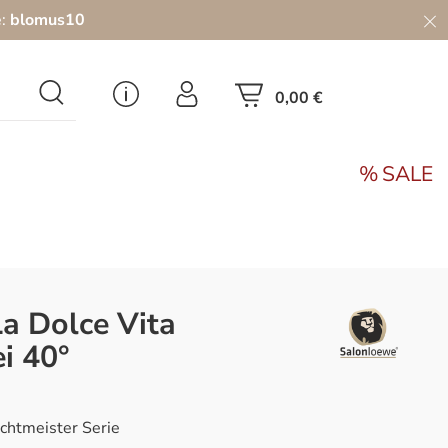
e:
blomus10
0,00 €
SALE
a Dolce Vita
i 40°
chtmeister Serie