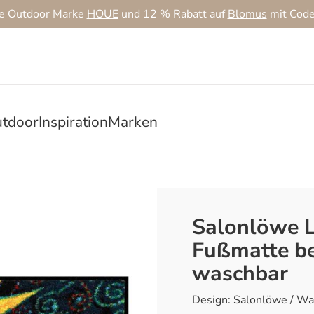
ie Outdoor Marke
HOUE
und 12 % Rabatt auf
Blomus
mit Cod
tdoor
Inspiration
Marken
Salonlöwe L
Fußmatte be
waschbar
Design: Salonlöwe / Wa