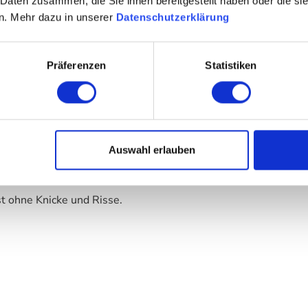
lich!
 Daten zusammen, die Sie ihnen bereitgestellt haben oder die s
n. Mehr dazu in unserer
Datenschutzerklärung
 ein Magnet an und verbessern damit das Raumklima. Gerade 
Präferenzen
Statistiken
Auswahl erlauben
g aus. Der hochwertige Flor ist aus streichelweichem 100% Pol
 ohne Knicke und Risse.