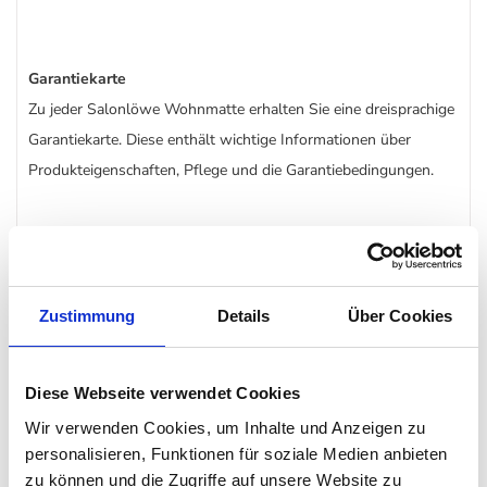
Garantiekarte
Zu jeder Salonlöwe Wohnmatte erhalten Sie eine dreisprachige
Garantiekarte. Diese enthält wichtige Informationen über
Produkteigenschaften, Pflege und die Garantiebedingungen.
Lange Lebensdauer
Salonlöwe gewährt fünf Jahre Garantie auf Material- und
Zustimmung
Details
Über Cookies
Verarbeitungsfehler! Entsprechende Pflegetipps finden Sie auf
der Garantiekarte.
Diese Webseite verwendet Cookies
Wir verwenden Cookies, um Inhalte und Anzeigen zu
40 Grad
personalisieren, Funktionen für soziale Medien anbieten
Bei nachhaltigen 40° mit Feinwaschmittel separat gewaschen,
zu können und die Zugriffe auf unsere Website zu