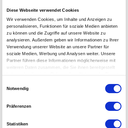
also nichts im Wege. Mit einem USB-Wiedergabe- und
Ladeanschluss ist das R1 MK4 von Ruark Audio ebenfalls
Diese Webseite verwendet Cookies
ausgestattet. Und über den Line-in Eingang können weitere
Wir verwenden Cookies, um Inhalte und Anzeigen zu
Wiedergabegeräte angeschlossen werden. Die Produkte von
personalisieren, Funktionen für soziale Medien anbieten
Ruark Audio sind für Ihre intuitive Handhabung bekannt! Der
zu können und die Zugriffe auf unsere Website zu
analysieren. Außerdem geben wir Informationen zu Ihrer
RotoDial Controller auf der Oberseite darf somit natürlich nicht
Verwendung unserer Website an unsere Partner für
fehlen. Alternativ können Sie das R1 MK4 aber auch über die
soziale Medien, Werbung und Analysen weiter. Unsere
Fernbedienung steuern.
Partner führen diese Informationen möglicherweise mit
weiteren Daten zusammen, die Sie ihnen bereitgestellt
Besonderheit
haben oder die sie im Rahmen Ihrer Nutzung der Dienste
gesammelt haben. Mehr dazu in unserer
ikonisches und subtiles Design
Einwilligungsauswahl
Datenschutzerklärung
Notwendig
modernste Technologie
Weiter-Entwicklung des bekannten R1 von Ruark Audio
Präferenzen
Details
Statistiken