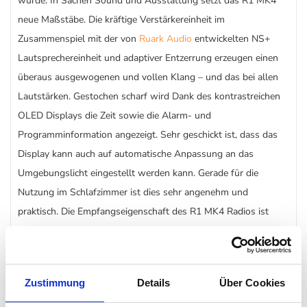
wurde. In Sachen Sound und Ausstattung setzt das R1 MK4
neue Maßstäbe. Die kräftige Verstärkereinheit im
Zusammenspiel mit der von
Ruark Audio
entwickelten NS+
Lautsprechereinheit und adaptiver Entzerrung erzeugen einen
überaus ausgewogenen und vollen Klang – und das bei allen
Lautstärken. Gestochen scharf wird Dank des kontrastreichen
OLED Displays die Zeit sowie die Alarm- und
Programminformation angezeigt. Sehr geschickt ist, dass das
Display kann auch auf automatische Anpassung an das
Umgebungslicht eingestellt werden kann. Gerade für die
Nutzung im Schlafzimmer ist dies sehr angenehm und
praktisch. Die Empfangseigenschaft des R1 MK4 Radios ist
sowohl bei digitalem als auch bei analogem Radiobetrieb
ausgezeichnet. Problemloses und schnelles Koppeln mit Ihrem
Smartphone wird durch den hochwertigen Bluetooth-
Zustimmung
Details
Über Cookies
Empfänger ermöglicht. Streamen Ihrer Lieblingsmusik steht