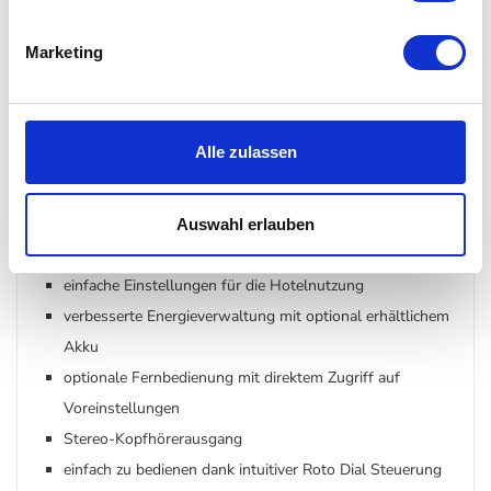
ausgezeichneter Sound in der Klasse mit adaptiv EQ
DAB+ und FM- Tuner
Marketing
hochwertiger Bluetooth Empfänger
USB-Wiedergabe / Ladeanschluss
kontrastreiches OLED-Display mit automatischer
Alle zulassen
Anpassung der Helligkeit
Linearverstärker mit Ruark NS+ Lautsprechereinheit
handgefertigter Frontgrill aus Holz
Auswahl erlauben
einstellbare Höhen- und Bässe
einfache Einstellungen für die Hotelnutzung
verbesserte Energieverwaltung mit optional erhältlichem
Akku
optionale Fernbedienung mit direktem Zugriff auf
Voreinstellungen
Stereo-Kopfhörerausgang
einfach zu bedienen dank intuitiver Roto Dial Steuerung