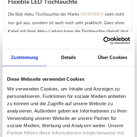
Flexible LED Tischleuchte
Die Bob Akku-Tischleuchte der Marke
REMEMBER
sieht nicht
nur gut aus, sondern ist auch noch sehr praktisch. Ganz ohne
Kabel mit ihrer Akku-Ladung kann die Tischleuchte überall dort
abgestellt werden, wo sie gerade benötigt wird – im Innen- als
auch Außenbereich. Die Bob Akku-Tischleuchte ist 3-stufig
dimmbar und kann über den Touchsensor am Lampenschirm
Zustimmung
Details
Über Cookies
ein- und ausgeschaltet werden, als auch gedimmt werden. Für
die Transportsicherheit verfügt die Bob LED Tischleuchte über
Diese Webseite verwendet Cookies
einen Strom-Aus-Schalter auf der Unterseite.
Wir verwenden Cookies, um Inhalte und Anzeigen zu
personalisieren, Funktionen für soziale Medien anbieten
Besonderheit
zu können und die Zugriffe auf unsere Website zu
analysieren. Außerdem geben wir Informationen zu Ihrer
Verwendung unserer Website an unsere Partner für
Touchsensor am Lampenschirm
soziale Medien, Werbung und Analysen weiter. Unsere
mit Strom-Aus-Schalter
Partner führen diese Informationen möglicherweise mit
spritzwassergeschützt