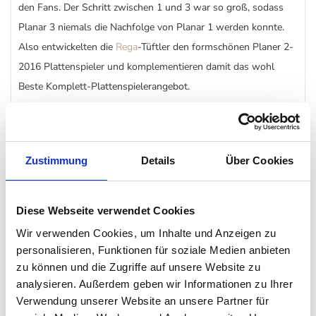
den Fans. Der Schritt zwischen 1 und 3 war so groß, sodass
Planar 3 niemals die Nachfolge von Planar 1 werden konnte.
Also entwickelten die
Rega
-Tüftler den formschönen Planer 2-
2016 Plattenspieler und komplementieren damit das wohl
Beste Komplett-Plattenspielerangebot.
Hochglanz Design mit Acrylbeschichtung, Vibrationsärmer
24V-Motor im Vergleich zu Planar 1/ Planar 1 Plus und
Zustimmung
Details
Über Cookies
brandneuer RB-220 Tonarm schenken dem Planar 2
Plattenspieler gepaart mit dem vormontierten Tonabnehmer
einen modernen Auftritt. Einfach auspacken, platzieren,
Diese Webseite verwendet Cookies
anschließen und Musik genießen.
Wir verwenden Cookies, um Inhalte und Anzeigen zu
personalisieren, Funktionen für soziale Medien anbieten
zu können und die Zugriffe auf unsere Website zu
Besonderheiten Tonarm
analysieren. Außerdem geben wir Informationen zu Ihrer
Verwendung unserer Website an unsere Partner für
Eigens entwickelter Tonarm (RB 220)