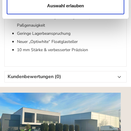
Motorabdeckung mit integraler Kühlwirkung
Auswahl erlauben
Stabiler Stand durch robuste Gerätefüße
Selbstsicherndes Rega Tellerlager mit optimierter
Paßgenauigkeit
Geringe Lagerbeanspruchung
Neuer „Optiwhite“ Floatglasteller
10 mm Stärke & verbesserter Präzision
Kundenbewertungen (0)