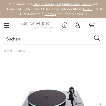
15 % Rabatt auf
Flos
Foscarini
Fast
Culti Milano
Qeeboo
mit
Zum Hauptinhalt springen
Code:
ITALIEN26
und 20 % auf die Outdoor Marke
HOUE
und
12 % Rabatt auf
Blomus
mit Code:
blomus10
Technik
Audio
Bildergalerie überspringen