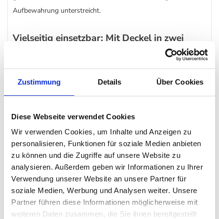
Aufbewahrung unterstreicht.
Vielseitig einsetzbar: Mit Deckel in zwei
verschiedenen Größen
Die Porzellandose wird mit einem passenden Deckel geliefert,
der nicht nur den Inhalt schützt, sondern auch das Design
Zustimmung
Details
Über Cookies
perfekt abrundet. Das besondere Design verleiht der Dose eine
individuelle Note und macht sie zu einem vielseitigen
Diese Webseite verwendet Cookies
Aufbewahrungselement.
Wir verwenden Cookies, um Inhalte und Anzeigen zu
personalisieren, Funktionen für soziale Medien anbieten
Liebevoll Kunst: Aus Porzellan, außen
zu können und die Zugriffe auf unsere Website zu
unglasiert, innen glasiert
analysieren. Außerdem geben wir Informationen zu Ihrer
Verwendung unserer Website an unsere Partner für
Bei jeder Porzellandose wird auf höchste Qualität und
soziale Medien, Werbung und Analysen weiter. Unsere
detailgetreue Verarbeitung geachtet. Das unglasierte Äußere
Partner führen diese Informationen möglicherweise mit
verleiht der Dose eine natürliche Haptik, während das glasierte
weiteren Daten zusammen, die Sie ihnen bereitgestellt