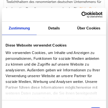
Teelichthaltern des renommierten deutschen Unternehmens für
hochwertige Porzellanaccessoires und mehr. Die
Räder Design
Lichthäuser verbreiten eine gemütliche Atmosphäre - ganz
gleich zu welcher Jahreszeit. Lassen Sie es einfach zu Hause
Zustimmung
Details
Über Cookies
dunkel werden, schalten Sie ein Teelicht an – wenn Sie mögen
auch dein Duftkerzen-Teelicht – und platzieren Sie es in dem
wunderschönen Lichthaus Herz. Es dauert nicht lange bis der
Diese Webseite verwendet Cookies
Raum in flackerndes Licht getaucht wird und Sie sich entspannt
Wir verwenden Cookies, um Inhalte und Anzeigen zu
niederlassen können.
personalisieren, Funktionen für soziale Medien anbieten
zu können und die Zugriffe auf unsere Website zu
analysieren. Außerdem geben wir Informationen zu Ihrer
Kombinieren Sie das
Wohnaccessoire
mit anderen Lichthäuser
Verwendung unserer Website an unsere Partner für
und erschaffen Sie ein wunderschönes „Meer“ aus Häusern
soziale Medien, Werbung und Analysen weiter. Unsere
zum Wohlfühlen.
Partner führen diese Informationen möglicherweise mit
weiteren Daten zusammen, die Sie ihnen bereitgestellt
Lieferumfang: Räder Design Lichthaus Herz
haben oder die sie im Rahmen Ihrer Nutzung der Dienste
gesammelt haben. Mehr dazu in unserer
Einwilligungsauswahl