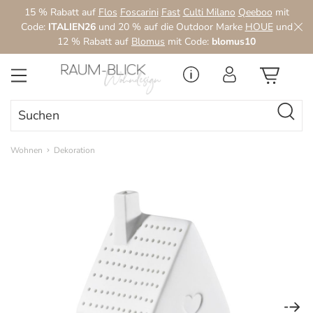
15 % Rabatt auf
Flos
Foscarini
Fast
Culti Milano
Qeeboo
mit
Zum Hauptinhalt springen
Code:
ITALIEN26
und 20 % auf die Outdoor Marke
HOUE
und
12 % Rabatt auf
Blomus
mit Code:
blomus10
Wohnen
Dekoration
Bildergalerie überspringen