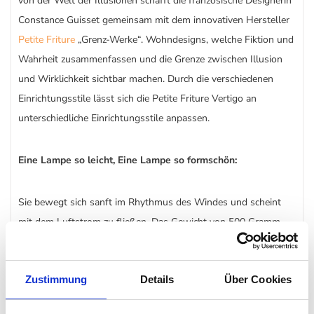
von der Welt der Illusionen schafft die französische Designerin
Constance Guisset gemeinsam mit dem innovativen Hersteller
Petite Friture
„Grenz-Werke“. Wohndesigns, welche Fiktion und
Wahrheit zusammenfassen und die Grenze zwischen Illusion
und Wirklichkeit sichtbar machen. Durch die verschiedenen
Einrichtungsstile lässt sich die Petite Friture Vertigo an
unterschiedliche Einrichtungsstile anpassen.
Eine Lampe so leicht, Eine Lampe so formschön:
Sie bewegt sich sanft im Rhythmus des Windes und scheint
mit dem Luftstrom zu fließen. Das Gewicht von 500 Gramm
verteilt auf zwei Metern lässt die aus Fiberglas, Stahl und
Polyurethan gefertigte Pendelleuchte leicht im Raum
Zustimmung
Details
Über Cookies
herumschweben. Die geschwungene Form, welche einem
anmutigen Sommerhut gleicht, versetzt den Betrachter der