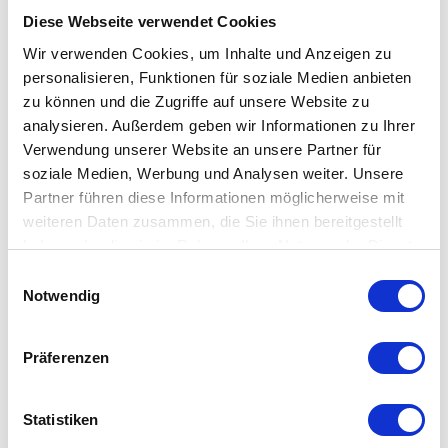
Leuchte zurück an einen angenehm warmen Sommertag. Ruhe,
Diese Webseite verwendet Cookies
Sanftmut und Ausgeglichenheit geht von der Petite Friture
Wir verwenden Cookies, um Inhalte und Anzeigen zu
Vertigo Lampe aus. So kann man nicht anders, als sich in ihrer
personalisieren, Funktionen für soziale Medien anbieten
Nähe wohlzufühlen.
zu können und die Zugriffe auf unsere Website zu
analysieren. Außerdem geben wir Informationen zu Ihrer
Verwendung unserer Website an unsere Partner für
Lieferumfang: Petite Friture Vertigo Pendelleuchte in Ihrer
soziale Medien, Werbung und Analysen weiter. Unsere
Wunschausführung.
Partner führen diese Informationen möglicherweise mit
weiteren Daten zusammen, die Sie ihnen bereitgestellt
haben oder die sie im Rahmen Ihrer Nutzung der Dienste
gesammelt haben. Mehr dazu in unserer
Einwilligungsauswahl
Datenschutzerklärung
Notwendig
Besonderheiten
Präferenzen
Ausgesprochen leicht
Bewegt sich langsam mit dem Wind
Erzeugt ein beruhigendes Schattenspiel
Statistiken