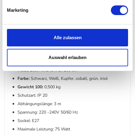
Marketing
Details
Alle zulassen
Material:
Fieberglas, Stahl, Polyurethan
Maße 110:
H.: 12,0 x Ø: 110 cm
Auswahl erlauben
Maße 140:
H.: 15,0 x Ø: 140 cm
Maße 200:
H.: 17,0 x Ø: 200 cm
Farbe:
Schwarz, Weiß, Kupfer, cobalt, grün, irisé
Gewicht 100:
0,500 kg
Schutzart: IP 20
Abhängungslänge: 3 m
Spannung: 220 -240V 50/60 Hz
Sockel: E27
Maximale Leistung: 75 Watt