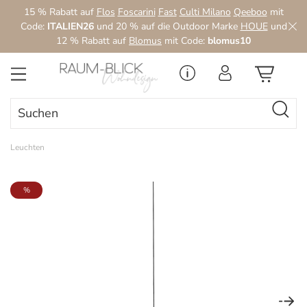
15 % Rabatt auf
Flos
Foscarini
Fast
Culti Milano
Qeeboo
mit
Zum Hauptinhalt springen
Code:
ITALIEN26
und 20 % auf die Outdoor Marke
HOUE
und
12 % Rabatt auf
Blomus
mit Code:
blomus10
Leuchten
Bildergalerie überspringen
%