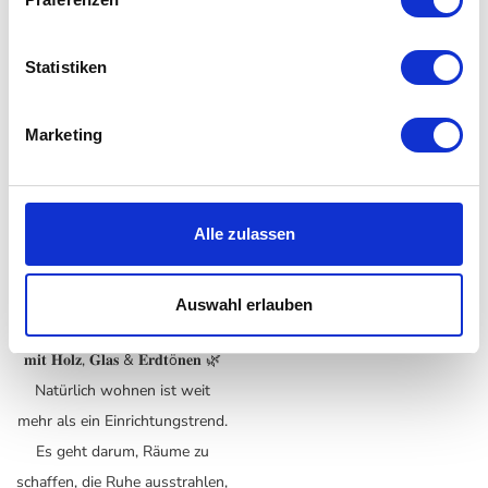
Abenden und vielen
beginnen draußen. Doch
Gelegenheiten, das Leben nach
Outdoor Living bedeutet heute
draußen zu verlegen. Jetzt ist
weit mehr als ein paar
Statistiken
die perfekte Zeit, Garten,
Gartenmöbel auf der Terrasse.
Terrasse oder Balkon in einen
Es geht darum, Außenbereiche
Marketing
Ort zum Entspannen...
in echte...
Zum Post →
Zum Post →
Alle zulassen
🌿 𝐍𝐞𝐮 𝐢𝐦 𝐌𝐚𝐠𝐚𝐳𝐢𝐧: 𝐍𝐚𝐭ü𝐫𝐥𝐢𝐜𝐡
Auswahl erlauben
𝐰𝐨𝐡𝐧𝐞𝐧 – 𝐰𝐢𝐫𝐤𝐥𝐢𝐜𝐡 𝐜𝐨𝐨𝐥𝐞 𝐈𝐝𝐞𝐞𝐧
𝐦𝐢𝐭 𝐇𝐨𝐥𝐳, 𝐆𝐥𝐚𝐬 & 𝐄𝐫𝐝𝐭ö𝐧𝐞𝐧 🌿
Natürlich wohnen ist weit
mehr als ein Einrichtungstrend.
Es geht darum, Räume zu
schaffen, die Ruhe ausstrahlen,