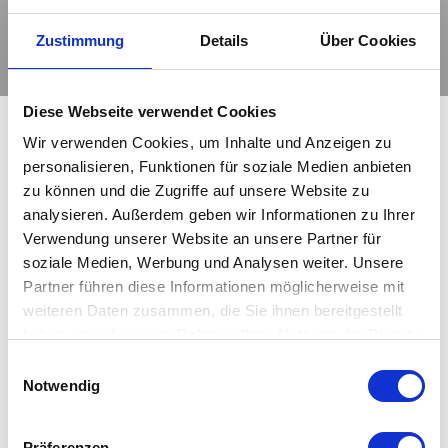
Zustimmung
Details
Über Cookies
Diese Webseite verwendet Cookies
Wir verwenden Cookies, um Inhalte und Anzeigen zu
personalisieren, Funktionen für soziale Medien anbieten
@raum_blick – Finden Sie auch
zu können und die Zugriffe auf unsere Website zu
Inspiration auf unserem Instagram-
analysieren. Außerdem geben wir Informationen zu Ihrer
Kanal
Verwendung unserer Website an unsere Partner für
soziale Medien, Werbung und Analysen weiter. Unsere
Partner führen diese Informationen möglicherweise mit
weiteren Daten zusammen, die Sie ihnen bereitgestellt
haben oder die sie im Rahmen Ihrer Nutzung der Dienste
☀️ 𝐇𝐚𝐥𝐥𝐨 𝐀𝐮𝐠𝐮𝐬𝐭 – 𝐒𝐨𝐦𝐦𝐞𝐫
🌿 𝐍𝐞𝐮 𝐢𝐦 𝐌𝐚𝐠𝐚𝐳𝐢𝐧: 𝐎𝐮𝐭𝐝𝐨𝐨𝐫
gesammelt haben. Mehr dazu in unserer
Einwilligungsauswahl
𝐠𝐞𝐧𝐢𝐞ß𝐞𝐧, 𝐬𝐨𝐥𝐚𝐧𝐠𝐞 𝐞𝐫 𝐝𝐚 𝐢𝐬𝐭! ☀️
𝐋𝐢𝐯𝐢𝐧𝐠 – 𝐃𝐞𝐬𝐢𝐠𝐧-𝐈𝐝𝐞𝐞𝐧 𝐟ü𝐫
Datenschutzerklärung
Notwendig
Der August ist da – mit
𝐁𝐚𝐥𝐤𝐨𝐧, 𝐓𝐞𝐫𝐫𝐚𝐬𝐬𝐞 & 𝐆𝐚𝐫𝐭𝐞𝐧 🌿
warmen Tagen, langen
Die schönsten Sommertage
Präferenzen