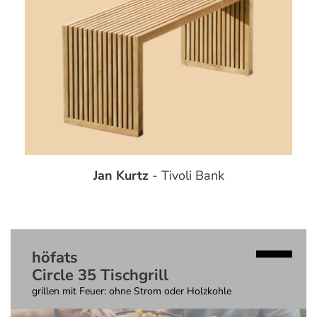
Jan Kurtz
- Tivoli Bank
höfats
Circle 35 Tischgrill
grillen mit Feuer: ohne Strom oder Holzkohle