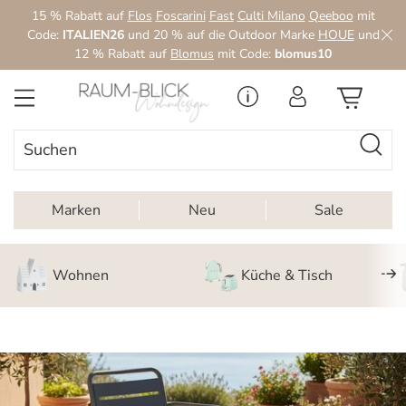
15 % Rabatt auf
Flos
Foscarini
Fast
Culti Milano
Qeeboo
mit
Zum Hauptinhalt springen
Code:
ITALIEN26
und 20 % auf die Outdoor Marke
HOUE
und
12 % Rabatt auf
Blomus
mit Code:
blomus10
Marken
Neu
Sale
Wohnen
Küche & Tisch