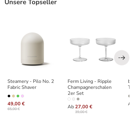
Unsere Topseller
Produktgalerie überspringen
Steamery - Pilo No. 2
Ferm Living - Ripple
bl
Fabric Shaver
Champagnerschalen
Tr
2er Set
auswählen
Varianten
Va
auswählen
Farbe
49,00 €
A
Ab
27,00 €
65,00 €
39,00 €