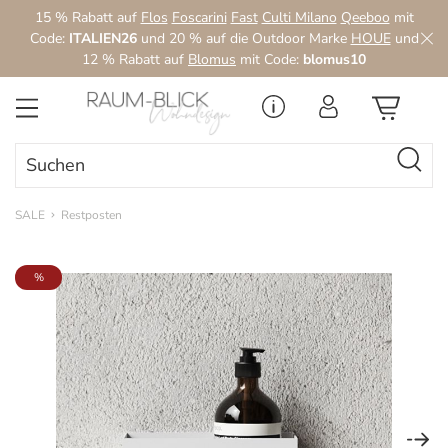
15 % Rabatt auf
Flos
Foscarini
Fast
Culti Milano
Qeeboo
mit
Zum Hauptinhalt springen
Code:
ITALIEN26
und 20 % auf die Outdoor Marke
HOUE
und
12 % Rabatt auf
Blomus
mit Code:
blomus10
SALE
Restposten
Bildergalerie überspringen
%