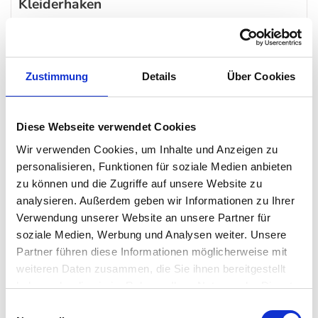
Kleiderhaken
Der norwegische Designer Lars Tornøe kreierte mit den muuto
Dots Wood die optimale Lösung für Ihre Garderobe. Die
schmucken Dots in verschiedenen Größen und Farben eignen
Zustimmung
Details
Über Cookies
sich hervorragend, um Jacken, Mäntel, Schals und Blusen
aufzuhängen.
Diese Webseite verwendet Cookies
Wir verwenden Cookies, um Inhalte und Anzeigen zu
Aber auch außerhalb der Garderobe sind die Holzhaken perfekt,
personalisieren, Funktionen für soziale Medien anbieten
um Accessoires zeitgenössisch aufzubewahren. So geben die
zu können und die Zugriffe auf unsere Website zu
runden Haken auch eine hervorragende Figur im Kinderzimmer,
analysieren. Außerdem geben wir Informationen zu Ihrer
Badezimmer oder Küche ab. Kopfhörer, Geschirrhandtücher,
Verwendung unserer Website an unsere Partner für
Kochlöffel, Bademäntel und Co. fühlen sich bei den
muuto
soziale Medien, Werbung und Analysen weiter. Unsere
Partner führen diese Informationen möglicherweise mit
Dots Wood besonders wohl. Diese hübschen Haken fügen sich
weiteren Daten zusammen, die Sie ihnen bereitgestellt
perfekt in stylische
Wohnambiente
ein.
haben oder die sie im Rahmen Ihrer Nutzung der Dienste
gesammelt haben. Mehr dazu in unserer
Einwilligungsauswahl
Besonderheit