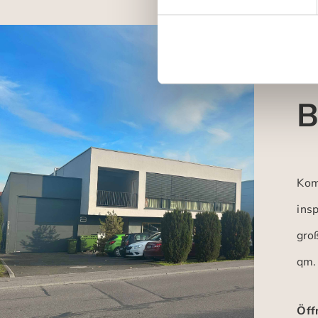
B
Kom
insp
gro
qm.
Öff