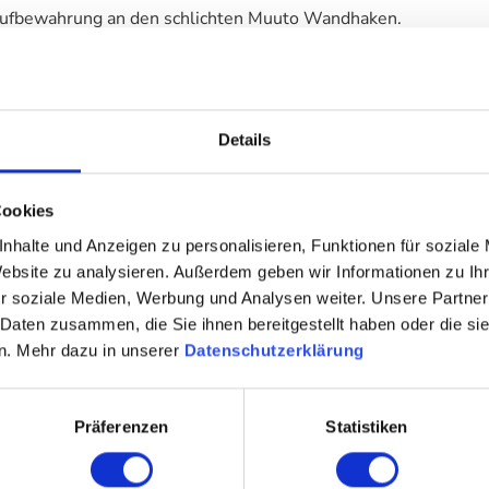
 Aufbewahrung an den schlichten Muuto Wandhaken.
t der charakteristischen Holzhakenfamilie kann jede Wand verz
n. Außerdem lassen sie sich an der Wand in einem Muster arra
Details
nd stets willkommen."
Cookies
nhalte und Anzeigen zu personalisieren, Funktionen für soziale
Website zu analysieren. Außerdem geben wir Informationen zu I
r soziale Medien, Werbung und Analysen weiter. Unsere Partner
 Daten zusammen, die Sie ihnen bereitgestellt haben oder die s
n. Mehr dazu in unserer
Datenschutzerklärung
Präferenzen
Statistiken