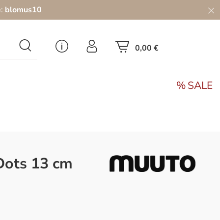
e:
blomus10
0,00 €
SALE
Dots 13 cm