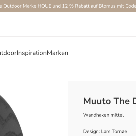
ie Outdoor Marke
HOUE
und 12 % Rabatt auf
Blomus
mit Cod
tdoor
Inspiration
Marken
Muuto The 
Wandhaken mittel
Design: Lars Tornøe