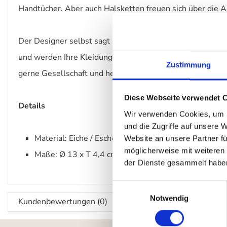
Handtücher. Aber auch Halsketten freuen sich über die
Der Designer selbst sagt über die Muuto „The Dots“: "Mi
und werden Ihre Kleidung mit größter Sorgfalt behandel
Zustimmung
gerne Gesellschaft und heißen andere DOTS auf der Wa
Diese Webseite verwendet 
Details
Wir verwenden Cookies, um I
und die Zugriffe auf unsere 
Material: Eiche / Esche (farbige Varianten)
Website an unsere Partner fü
möglicherweise mit weiteren
Maße: Ø 13 x T 4,4 cm
der Dienste gesammelt habe
Einwilligungsauswahl
Notwendig
Kundenbewertungen (0)