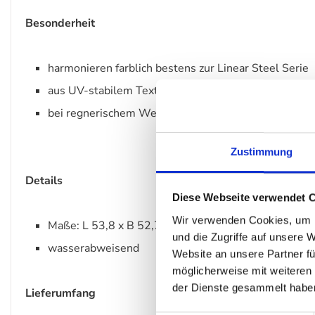
Besonderheit
harmonieren farblich bestens zur Linear Steel Serie
aus UV-stabilem Textil
bei regnerischem Wetter wird empfohlen, die Kisse
Zustimmung
Details
Diese Webseite verwendet 
Wir verwenden Cookies, um I
Maße: L 53,8 x B 52,7 x T 40 x H 1 cm
und die Zugriffe auf unsere 
wasserabweisend
Website an unsere Partner fü
möglicherweise mit weiteren
der Dienste gesammelt habe
Lieferumfang