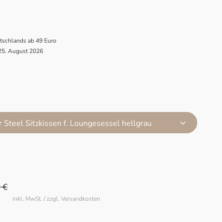
utschlands ab 49 Euro
 25. August 2026
 Steel Sitzkissen f. Loungesessel hellgrau
 €
inkl. MwSt. / zzgl. Versandkosten