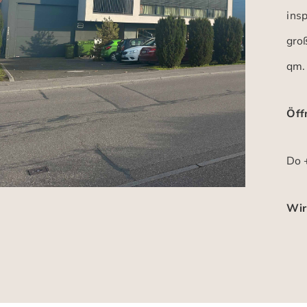
insp
gro
qm.
Öff
Do +
Wir