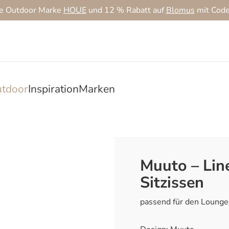
ie Outdoor Marke
HOUE
und 12 % Rabatt auf
Blomus
mit Cod
tdoor
Inspiration
Marken
Muuto – Lin
Sitzissen
passend für den Lounge