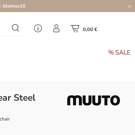
e:
blomus10
0,00 €
SALE
ear Steel
chair