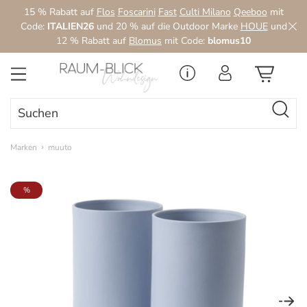
15 % Rabatt auf
Flos
Foscarini
Fast
Culti Milano
Qeeboo
mit
Zum Hauptinhalt springen
Code:
ITALIEN26
und 20 % auf die Outdoor Marke
HOUE
und
12 % Rabatt auf
Blomus
mit Code:
blomus10
Marken
muuto
Bildergalerie überspringen
%