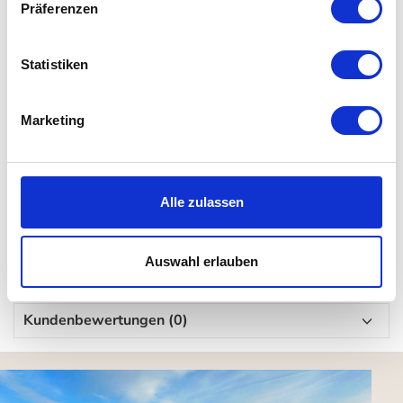
außen unglasiert und innen glasiert
Präferenzen
skandinavisches Design
Statistiken
Details
Marketing
Material: Porzellan
Maße: H 27,5 x L 27,5 x T 13 cm
Farbe: hellblau, sand
Alle zulassen
Gewicht: 3,1 kg
Reinigung: mit einem feuchten Tuch abwischen
Auswahl erlauben
Kundenbewertungen (0)