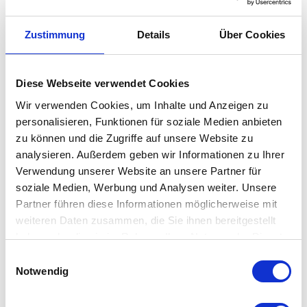
Traditionelle Handwerkskunst trifft auf verspielte Formsprache
Zustimmung
Details
Über Cookies
mit der Muuto Kink Vase. Gefertigt aus hochwertigem
Porzellan beweist sich das skandinavische Wohnaccessoires als
Hingucker in jedem Raum.
Diese Webseite verwendet Cookies
Wir verwenden Cookies, um Inhalte und Anzeigen zu
Die skulpturale Form erinnert der Muuto Schönheit erinnert an
personalisieren, Funktionen für soziale Medien anbieten
einen Regenbogen. Anmutig und elegant steht die Kink Vase
zu können und die Zugriffe auf unsere Website zu
analysieren. Außerdem geben wir Informationen zu Ihrer
für sich allein oder mit Pflanzen geschmückt auf Ihrem Regal,
Verwendung unserer Website an unsere Partner für
Kommode oder Tisch. Dabei strahlt sie zu jederzeit moderne
soziale Medien, Werbung und Analysen weiter. Unsere
Verspieltheit aus. Die
Muuto
Kink Vase komplimentiert auf
Partner führen diese Informationen möglicherweise mit
charmante Art Ihre Einrichtung.
weiteren Daten zusammen, die Sie ihnen bereitgestellt
haben oder die sie im Rahmen Ihrer Nutzung der Dienste
gesammelt haben. Mehr dazu in unserer
Einwilligungsauswahl
Datenschutzerklärung
Notwendig
Besonderheit
mit zwei Öffnungen