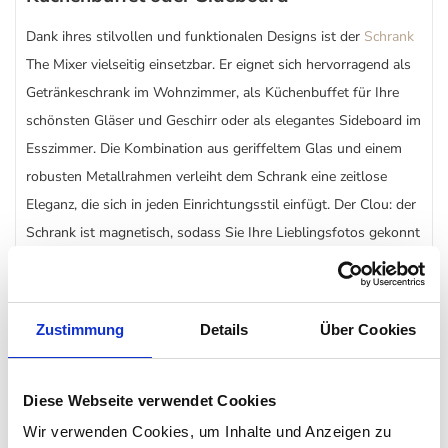
Dank ihres stilvollen und funktionalen Designs ist der
Schrank
The Mixer vielseitig einsetzbar. Er eignet sich hervorragend als
Getränkeschrank im Wohnzimmer, als Küchenbuffet für Ihre
schönsten Gläser und Geschirr oder als elegantes Sideboard im
Esszimmer. Die Kombination aus geriffeltem Glas und einem
robusten Metallrahmen verleiht dem Schrank eine zeitlose
Eleganz, die sich in jeden Einrichtungsstil einfügt. Der Clou: der
Schrank ist magnetisch, sodass Sie Ihre Lieblingsfotos gekonnt
in Szene setzen können: einfach mit einem Magneten
befestigen.
Zustimmung
Details
Über Cookies
Raffiniertes Design: Medaillongriffe und
verstellbare Füße
Diese Webseite verwendet Cookies
Neben der ansprechenden Optik bietet The Mixer auch
Wir verwenden Cookies, um Inhalte und Anzeigen zu
durchdachte Details, die den Schrank besonders praktisch