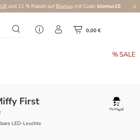
UE
und 12 % Rabatt auf
Blomus
mit Code:
blomus10
0,00 €
SALE
iffy First
e
mbare LED-Leuchte