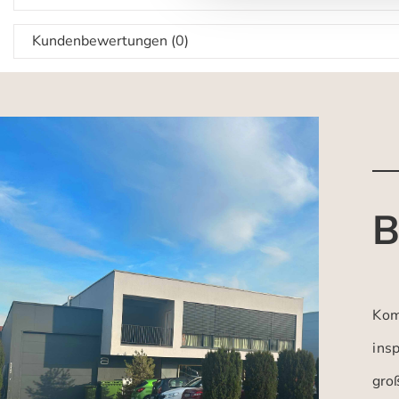
Kundenbewertungen (0)
B
Kom
insp
gro