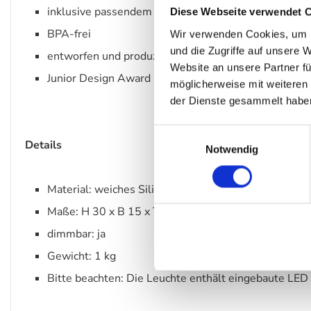
inklusive passendem USB-C Kabel
Diese Webseite verwendet 
BPA-frei
Wir verwenden Cookies, um I
und die Zugriffe auf unsere 
entworfen und produziert in den Niederlanden
Website an unsere Partner fü
Junior Design Award und red dots Award Gewinner
möglicherweise mit weiteren
der Dienste gesammelt habe
Einwilligungsauswahl
Details
Notwendig
Material: weiches Silikon
Maße: H 30 x B 15 x T 15 cm
dimmbar: ja
Gewicht: 1 kg
Bitte beachten: Die Leuchte enthält eingebaute LE