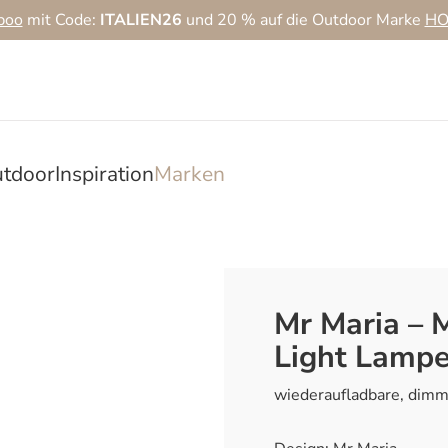
boo
mit Code:
ITALIEN26
und 20 % auf die Outdoor Marke
HO
tdoor
Inspiration
Marken
Mr Maria – M
Light Lamp
wiederaufladbare, dim