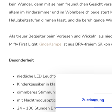
kein Wunder, denn mit seinem freundlichen Gesicht verz
allem im Kinderzimmer und im Wohnbereich begeistert Mi
Helligkeitsstufen dimmen lässt, und die beruhigende Wi
Als treuer Begleiter beim Vorlesen und Wickeln, als nie
Miffy First Light
Kinderlampe
ist aus BPA-freiem Silikon 
Besonderheit
niedliche LED Leuchte mit warmweißem Licht
Kinderklassiker in klassischem Design
dimmbares Stimmungslicht mit 6 verschiedenen Hell
mit Nachtmodusoption
Zustimmung
24 – 100 Stunden Brenndauer je nach Dimm-Modus