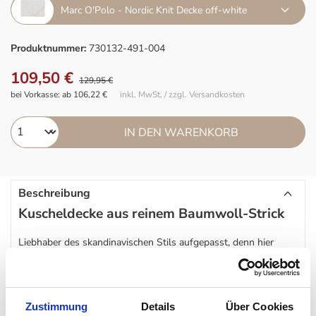
Marc O'Polo - Nordic Knit Decke off-white
Produktnummer:
730132-491-004
109,50 €
129,95 €
bei Vorkasse: ab 106,22 €
inkl. MwSt. / zzgl. Versandkosten
IN DEN WARENKORB
Beschreibung
Kuscheldecke aus reinem Baumwoll-Strick
Liebhaber des skandinavischen Stils aufgepasst, denn hier
kommt ein kleines, kuschliges Must-have. Die
Marc O'Polo
Nordic Knit
Decke
ist in einem wunderbaren schlichten Design
und einem zeitlosen Casual-Stil – nordischer Look pur.
Zustimmung
Details
Über Cookies