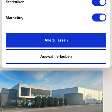
Statistiken
Material: 100% Organic cotton (Aus reiner Bio-
Marketing
Baumwolle, GOTS-zertifiziert)
Maße: B 130 x L 170 cm
waschbar bis 30 °C, nicht trocknergeeignet
Alle zulassen
Kundenbewertungen (0)
Auswahl erlauben