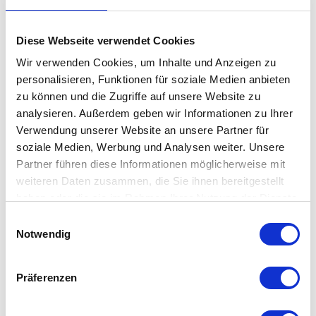
Hergestellt aus biologisch angebauter Baumwolle und in
Diese Webseite verwendet Cookies
interessanter Strick-Optik lädt die Nordic Knit Kuscheldecke Sie
Wir verwenden Cookies, um Inhalte und Anzeigen zu
ein, sich entspannt auf Ihrem Sofa zurückzulehnen und
personalisieren, Funktionen für soziale Medien anbieten
einzukuscheln. Da ist es dann auch gar nicht schlimm, wenn es
zu können und die Zugriffe auf unsere Website zu
draußen kalt und stürmisch ist – Sofa-Time & relaxen ist dann
analysieren. Außerdem geben wir Informationen zu Ihrer
angesagt.
Verwendung unserer Website an unsere Partner für
soziale Medien, Werbung und Analysen weiter. Unsere
Partner führen diese Informationen möglicherweise mit
Besonderheit
weiteren Daten zusammen, die Sie ihnen bereitgestellt
haben oder die sie im Rahmen Ihrer Nutzung der Dienste
in einem nordischen, casual Strukturstrick-Stil
gesammelt haben. Mehr dazu in unserer
Einwilligungsauswahl
weiche Haptik / schwere Qualität
Datenschutzerklärung
Notwendig
Leder-Badge mit Logo-Prägung
Präferenzen
Details