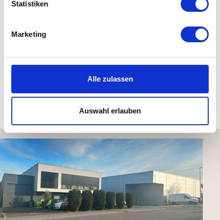
Statistiken
Material: 100% Organic cotton (Aus reiner Bio-
Marketing
Baumwolle, GOTS-zertifiziert)
Maße: B 130 x L 170 cm
waschbar bis 30 °C, nicht trocknergeeignet
Alle zulassen
Kundenbewertungen (0)
Auswahl erlauben