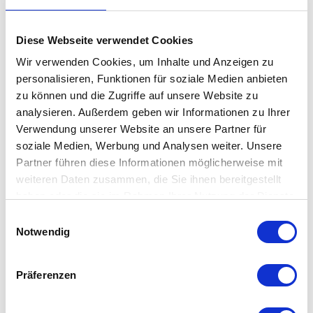
Hergestellt aus biologisch angebauter Baumwolle und in
Diese Webseite verwendet Cookies
interessanter Strick-Optik lädt die Nordic Knit Kuscheldecke Sie
Wir verwenden Cookies, um Inhalte und Anzeigen zu
ein, sich entspannt auf Ihrem Sofa zurückzulehnen und
personalisieren, Funktionen für soziale Medien anbieten
einzukuscheln. Da ist es dann auch gar nicht schlimm, wenn es
zu können und die Zugriffe auf unsere Website zu
draußen kalt und stürmisch ist – Sofa-Time & relaxen ist dann
analysieren. Außerdem geben wir Informationen zu Ihrer
angesagt.
Verwendung unserer Website an unsere Partner für
soziale Medien, Werbung und Analysen weiter. Unsere
Partner führen diese Informationen möglicherweise mit
Besonderheit
weiteren Daten zusammen, die Sie ihnen bereitgestellt
haben oder die sie im Rahmen Ihrer Nutzung der Dienste
in einem nordischen, casual Strukturstrick-Stil
gesammelt haben. Mehr dazu in unserer
Einwilligungsauswahl
weiche Haptik / schwere Qualität
Datenschutzerklärung
Notwendig
Leder-Badge mit Logo-Prägung
Präferenzen
Details