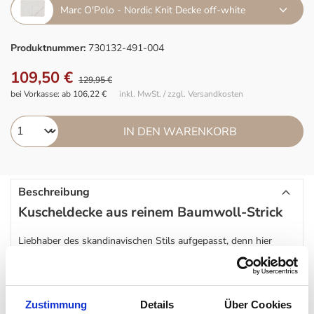
Marc O'Polo - Nordic Knit Decke off-white
Produktnummer:
730132-491-004
109,50 €
129,95 €
bei Vorkasse: ab 106,22 €
inkl. MwSt. / zzgl. Versandkosten
IN DEN WARENKORB
Beschreibung
Kuscheldecke aus reinem Baumwoll-Strick
Liebhaber des skandinavischen Stils aufgepasst, denn hier
kommt ein kleines, kuschliges Must-have. Die
Marc O'Polo
Nordic Knit
Decke
ist in einem wunderbaren schlichten Design
und einem zeitlosen Casual-Stil – nordischer Look pur.
Zustimmung
Details
Über Cookies