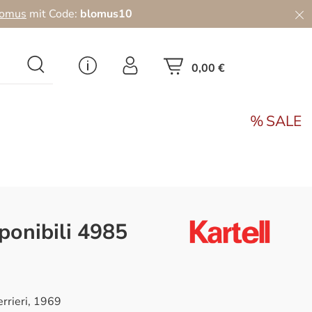
lomus
mit Code:
blomus10
0,00 €
SALE
ponibili 4985
errieri, 1969