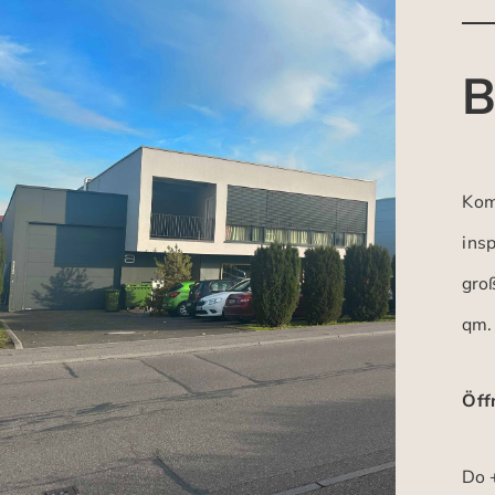
B
Kom
insp
gro
qm.
Öff
Do +