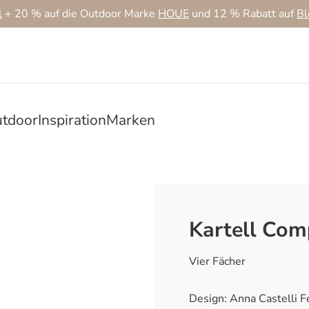
l
+ 20 % auf die Outdoor Marke
HOUE
und 12 % Rabatt auf
B
tdoor
Inspiration
Marken
Kartell Com
Vier Fächer
Design: Anna Castelli F