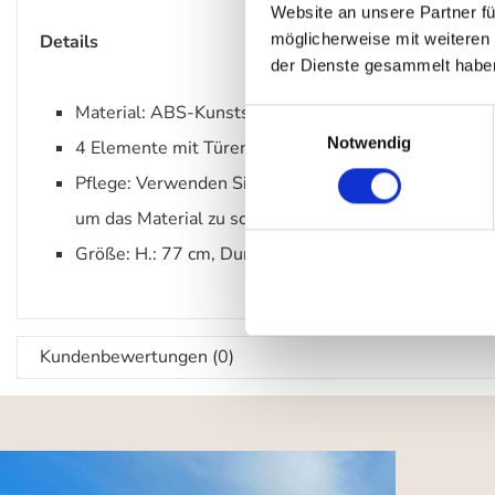
Website an unsere Partner fü
möglicherweise mit weiteren
Details
der Dienste gesammelt habe
Material: ABS-Kunststoff
Einwilligungsauswahl
Notwendig
4 Elemente mit Türen, Gummiring an der Unterseite
Pflege: Verwenden Sie zur Pflege ein weiches, feuc
um das Material zu schonen.
Größe: H.: 77 cm, Durchmesser: 32 cm
Kundenbewertungen (0)