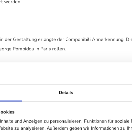
rt werden.
in der Gestaltung erlangte der Componibili Annerkennung. Dies
orge Pompidou in Paris rollen.
sser von 42 cm lassen sich durch einfaches Zusammenstecken
Details
ar – selbst ohne Vorrichtung. Als Abschluss der Aufbewahrungs
omponibilis die optimale Aufbewahrungslösung ein.
Cookies
nhalte und Anzeigen zu personalisieren, Funktionen für soziale
Website zu analysieren. Außerdem geben wir Informationen zu I