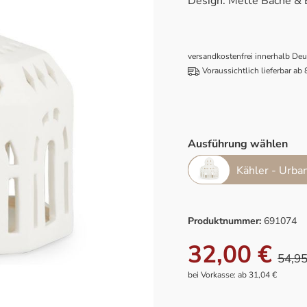
Design: Mette Bache & 
versandkostenfrei innerhalb De
Voraussichtlich lieferbar ab
Ausführung wählen
Kähler - Urba
Produktnummer:
691074
32,00 €
54,95
bei Vorkasse: ab 31,04 €