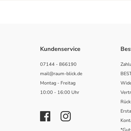
Kundenservice
Bes
07144 - 866190
Zahl
mail@raum-blick.de
BEST
Montag - Freitag
Wide
10:00 - 16:00 Uhr
Vert
Rück
Erst
Kont
*Gut