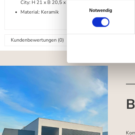
City: H 21 x B 20,5 x T 8 cm
Einwilligungsauswahl
Notwendig
Material: Keramik
Kundenbewertungen (0)
B
Kom