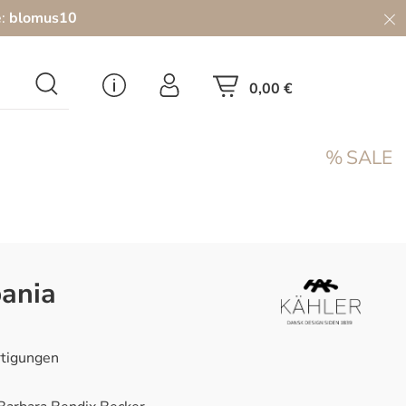
e:
blomus10
0,00 €
SALE
bania
rtigungen