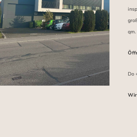
insp
gro
qm.
Öff
Do +
Wir