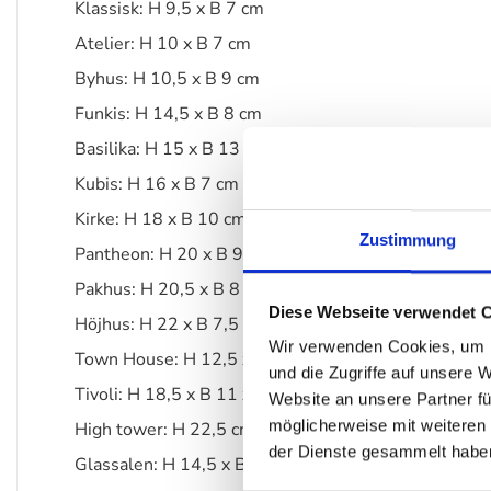
Klassisk: H 9,5 x B 7 cm
Atelier: H 10 x B 7 cm
Byhus: H 10,5 x B 9 cm
Funkis: H 14,5 x B 8 cm
Basilika: H 15 x B 13 cm
Kubis: H 16 x B 7 cm
Kirke: H 18 x B 10 cm
Zustimmung
Pantheon: H 20 x B 9,5 cm
Pakhus: H 20,5 x B 8 cm
Diese Webseite verwendet 
Höjhus: H 22 x B 7,5 cm
Wir verwenden Cookies, um I
Town House: H 12,5 x B 9 x T 9 cm
und die Zugriffe auf unsere 
Tivoli: H 18,5 x B 11 x T 8,5 cm
Website an unsere Partner fü
möglicherweise mit weiteren
High tower: H 22,5 cm
der Dienste gesammelt habe
Glassalen: H 14,5 x B 12 cm