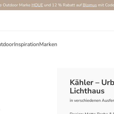
ie Outdoor Marke
HOUE
und 12 % Rabatt auf
Blomus
mit Cod
tdoor
Inspiration
Marken
Kähler – Ur
Lichthaus
in verschiedenen Ausfe