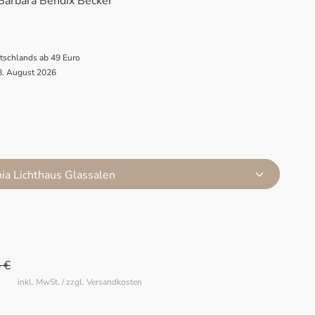
Barbara Bendix Becker
utschlands ab 49 Euro
 8. August 2026
nia Lichthaus Glassalen
 €
inkl. MwSt. / zzgl. Versandkosten